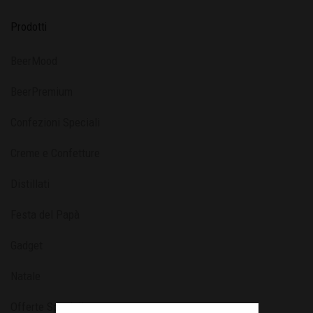
Prodotti
BeerMood
BeerPremium
Confezioni Speciali
Creme e Confetture
Distillati
Festa del Papà
Gadget
Natale
Offerte Speciali