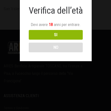
Verifica dell’età
San Valentino
Devi avere
18
anni per entrare.
SI
NO
ARIES Birrificio Artigianale TOSCANO, tra Firenze e
Pisa, a Fucecchio lungo il percorso della “Via
Francigena”.
ASSISTENZA CLIENTI
Termini e Condizioni