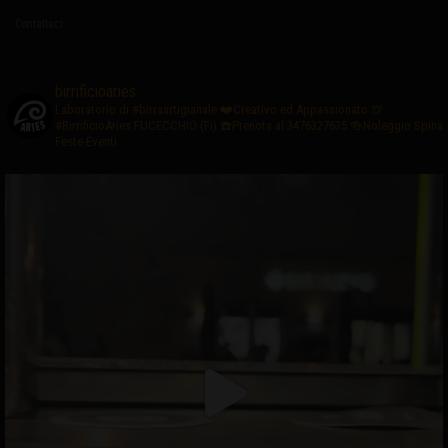
Contattaci
birrificioaries
Laboratorio di #birraartigianale
❤️Creativo ed Appassionato
🍺
#BirrificioAries FUCECCHIO (Fi)
☎️Prenota al 3476327635
🍻Noleggio Spina
Feste-Eventi