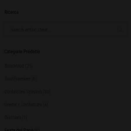
Ricerca
Categorie Prodotto
BeerMood
(25)
BeerPremium
(6)
Confezioni Speciali
(30)
Creme e Confetture
(4)
Distillati
(1)
Festa del Papà
(6)