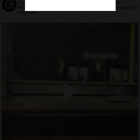
Laboratorio di #birraartigianale
❤️Creativo ed Appassionato
🍺
#BirrificioAries FUCECCHIO (Fi)
☎️Prenota al 3476327635
🍻Noleggio Spina
Feste-Eventi