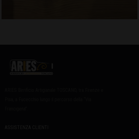
ARIES Birrificio Artigianale TOSCANO, tra Firenze e
Pisa, a Fucecchio lungo il percorso della “Via
Francigena”.
ASSISTENZA CLIENTI