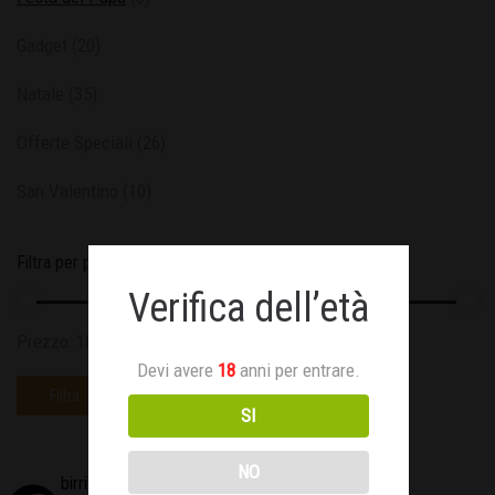
Gadget
(20)
Natale
(35)
Offerte Speciali
(26)
San Valentino
(10)
Filtra per prezzo
Verifica dell’età
Prezzo:
10€
—
70€
Devi avere
18
anni per entrare.
Filtra
SI
NO
birrificioaries