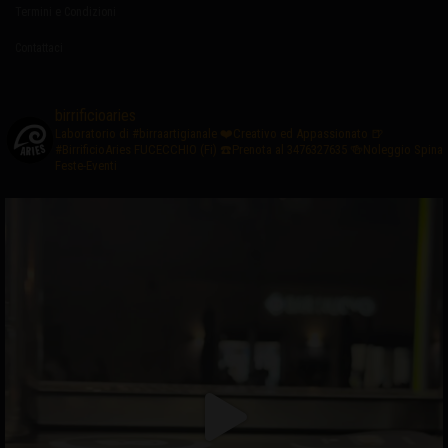
Termini e Condizioni
Contattaci
birrificioaries
Laboratorio di #birraartigianale
❤️Creativo ed Appassionato
🍺
#BirrificioAries FUCECCHIO (Fi)
☎️Prenota al 3476327635
🍻Noleggio Spina
Feste-Eventi