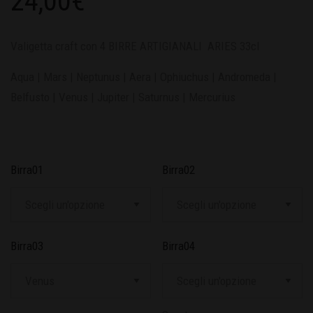
24,00
€
Valigetta craft con 4 BIRRE ARTIGIANALI ARIES 33cl
Aqua | Mars | Neptunus | Aera | Ophiuchus | Andromeda |
Belfusto | Venus | Jupiter | Saturnus | Mercurius
Birra01
Birra02
Birra03
Birra04