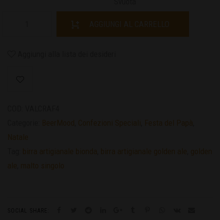
Svuota
AGGIUNGI AL CARRELLO
Aggiungi alla lista dei desideri
COD:
VALCRAF4
Categorie:
BeerMood
,
Confezioni Speciali
,
Festa del Papà
,
Natale
Tag:
birra artigianale bionda
,
birra artigianale golden ale
,
golden
ale
,
malto singolo
SOCIAL SHARE: