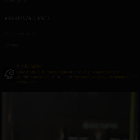
ASSISTENZA CLIENTI
Termini e Condizioni
Contattaci
birrificioaries
Laboratorio di #birraartigianale
❤️Creativo ed Appassionato
🍺
#BirrificioAries FUCECCHIO (Fi)
☎️Prenota al 3476327635
🍻Noleggio Spina
Feste-Eventi