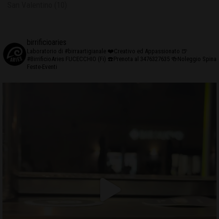
San Valentino
(10)
birrificioaries
Laboratorio di #birraartigianale
❤️Creativo ed Appassionato
🍺
#BirrificioAries FUCECCHIO (Fi)
☎️Prenota al 3476327635
🍻Noleggio Spina
Feste-Eventi