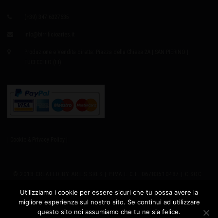
(+39) 347 6327635
info@birrificioaries.it
Produzione e Vendita diretta: Piazza della Chiesa 2A | SAN PIERINO |
FUCECCHIO (FI)
| Cookie & Privacy Policy |
© 2018 CREATED BY ARIES SRLS | P.IVA E C.F. 06783510487 | C.SOC.:
EURO8.000,00 I.V. | REA 655979 | SEDE LEGALE: VIA GIUSTI 2
Utilizziamo i cookie per essere sicuri che tu possa avere la
migliore esperienza sul nostro sito. Se continui ad utilizzare
PRODUZIONE: PIAZZA DELLA CHIESA 2A - SAN PIERINO 50054
questo sito noi assumiamo che tu ne sia felice.