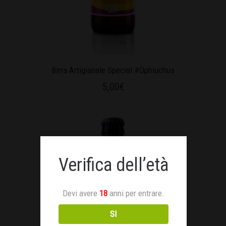
Birra Artigianale Special #Ophiuchus
5,00
€
Verifica dell’età
Devi avere
18
anni per entrare.
SI