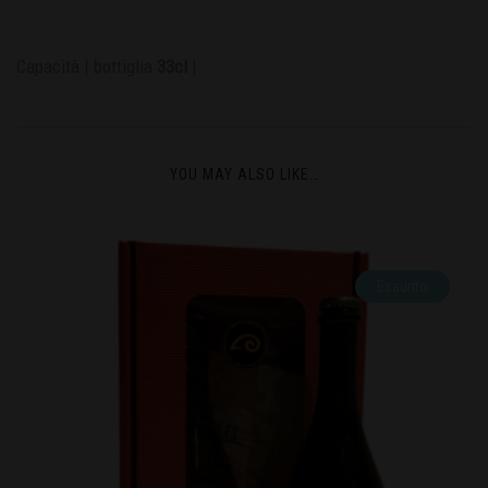
Capacità | bottiglia
33cl
|
YOU MAY ALSO LIKE…
Esaurito