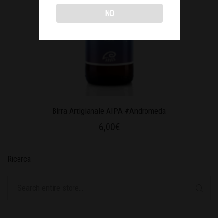
NO
Birra Artigianale AIPA #Andromeda
6,00
€
Ricerca