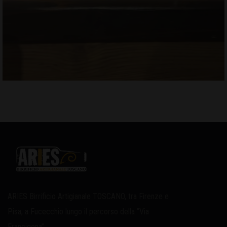
ARIES Birrificio Artigianale TOSCANO, tra Firenze e
Pisa, a Fucecchio lungo il percorso della “Via
Francigena”.