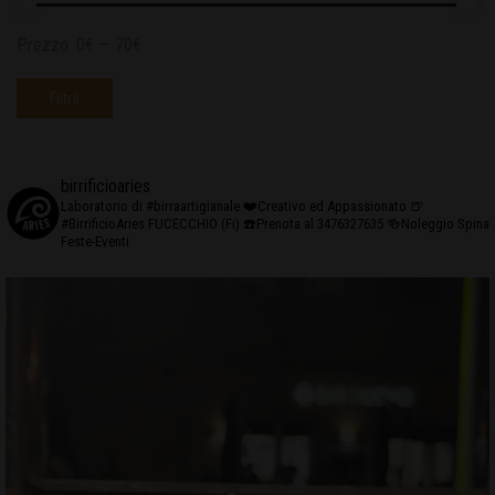
Prezzo:
0€
—
70€
Filtra
birrificioaries
Laboratorio di #birraartigianale
❤️Creativo ed Appassionato
🍺
#BirrificioAries FUCECCHIO (Fi)
☎️Prenota al 3476327635
🍻Noleggio Spina
Feste-Eventi