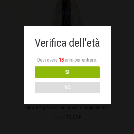
Verifica dell’età
Devi avere
18
anni per entrare.
SI
NO
Birra Artigianale con calice e “stappanello”
13,00
€
15,00
€