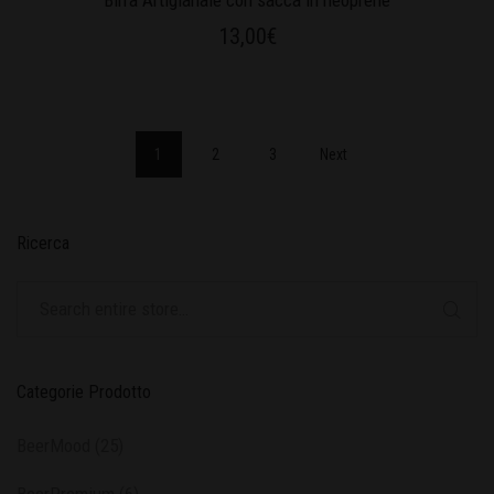
Birra Artigianale con sacca in neoprene
13,00
€
1
2
3
Next
Ricerca
Categorie Prodotto
BeerMood
(25)