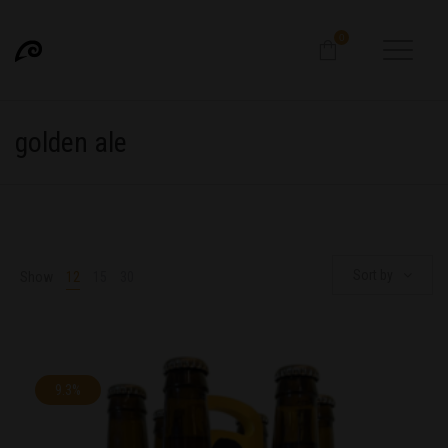
0
golden ale
Sort by
Show
12
15
30
9.3%