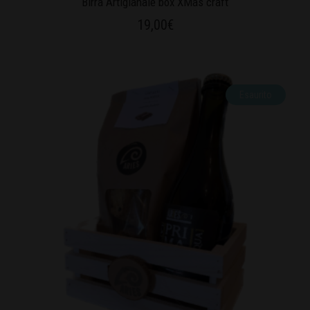
Birra Artigianale box XMas craft
19,00
€
Esaurito