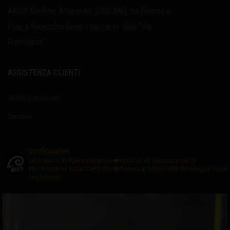
ARIES Birrificio Artigianale TOSCANO, tra Firenze e
Pisa, a Fucecchio lungo il percorso della “Via
Francigena”.
ASSISTENZA CLIENTI
Termini e Condizioni
Contattaci
birrificioaries
Laboratorio di #birraartigianale
❤️Creativo ed Appassionato
🍺
#BirrificioAries FUCECCHIO (Fi)
☎️Prenota al 3476327635
🍻Noleggio Spina
Feste-Eventi