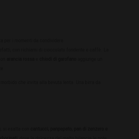
ta per i momenti da condividere.
refatti, con richiami di cioccolato fondente e caffè. La
 con
arancia rossa
e
chiodi di garofano
aggiunge un
te.
 morbido che invita alla bevuta lenta. Una birra da
i, si esalta con
cantucci, panpepato, pan di zenzero e
rborinati
, dove la dolcezza del malto bilancia le note