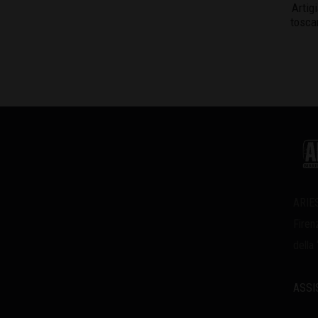
Artig
tosca
ARIES
Firen
della
ASSI