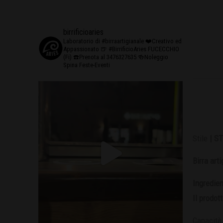
birrificioaries
Laboratorio di #birraartigianale
❤️Creativo ed
Appassionato
🍺 #BirrificioAries FUCECCHIO
(Fi)
☎️Prenota al 3476327635
🍻Noleggio
Spina Feste-Eventi
Stile
| S
Birra art
Ingredien
Il prodo
Capacità 