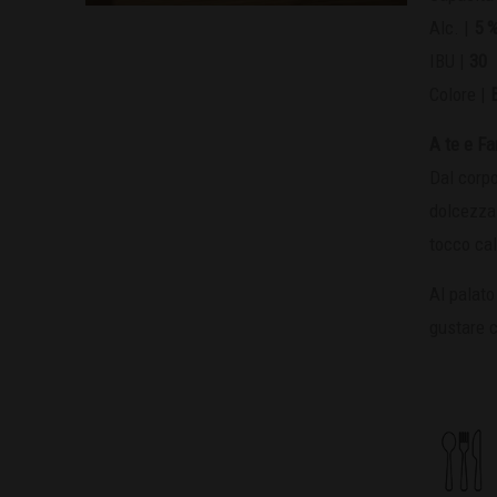
Alc. |
5 
IBU |
30
Colore |
A te e Fa
Dal corpo
dolcezza
tocco cal
Al palat
gustare 