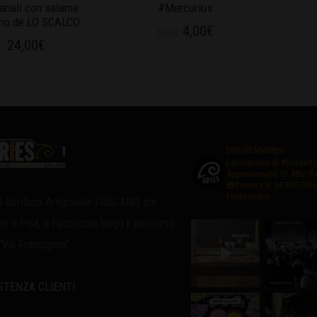
ianali con salame
#Mercurius
no de LO SCALCO
4,00
€
5,00
€
24,00
€
birrificioaries
Laboratorio di #birraart
Appassionato
🍺 #Birrif
☎️Prenota al 3476327635
Feste-Eventi
 Birrificio Artigianale TOSCANO, tra
ze e Pisa, a Fucecchio lungo il percorso
 “Via Francigena”.
STENZA CLIENTI