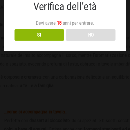
Verifica dell’età
%Vol.
Devi avere
18
anni per entrare.
Bruno intenso
SI
NO
miglia
è la nostra birra di Natale: una sweet stout avvolgente, pensa
 pieno e vellutato, sprigiona intense note di malti tostati e grani tor
 naturale del malto accompagna il sorso, mentre l’aromatizzazione
do e speziato, evocando profumi di feste, abbracci e tavole imbandi
o è
corposa e cremosa
, con una carbonazione delicata e un equilibrio
con calma,
a te… e a famiglia
…come si accompagna in tavola…
Perfetta con
dessert al cioccolato
, dolci speziati e biscotti secch
dolci a base di agrumi
. Ottima anche con
formaggi stagionati ed e