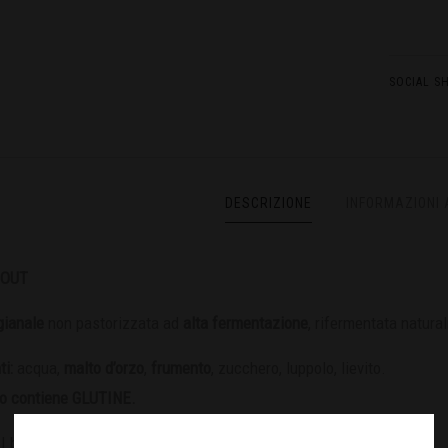
SOCIAL S
DESCRIZIONE
INFORMAZIONI 
TOUT
igianale
non pastorizzata ad
alta fermentazione
, rifermentata natural
ti:
acqua,
malto d’orzo
,
frumento
, zucchero, luppolo, lievito.
tto contiene GLUTINE.
| bottiglia
33cl
| fusto
24l
.