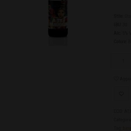
Stile:
Sto
IBU:
30
Alc:
5% V
Colore:
B
Aggiun
COD:
AT
Categori
Tag:
birr