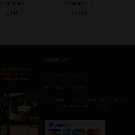
#Ophiuchus
ceramica 50cl
5,00
€
22,00
€
CONTATTACI
igianale
❤️Creativo ed
icioAries FUCECCHIO (Fi)
(+39) 347 6327635
🍻Noleggio Spina
info@birrificioaries.it
Produzione e Vendita diretta: Piazza della Chiesa
2A | SAN PIERINO | FUCECCHIO (FI)