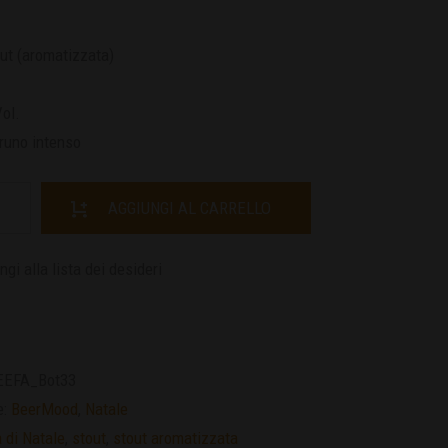
ut (aromatizzata)
ol.
runo intenso
AGGIUNGI AL CARRELLO
gi alla lista dei desideri
EEFA_Bot33
e:
BeerMood
,
Natale
a di Natale
,
stout
,
stout aromatizzata