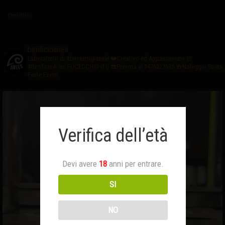
Contattaci
birrificioaries
Laboratorio di #birraartigianale
❤️Creativo ed Appassionato
🍺
#BirrificioAries FUCECCHIO (Fi)
☎️Prenota al 3476327635
🍻Noleggio Spina
Feste-Eventi
Verifica dell’età
Devi avere
18
anni per entrare.
SI
NO