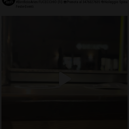
#BirrificioAries FUCECCHIO (Fi)
☎️Prenota al 3476327635
🍻Noleggio Spina
Feste-Eventi