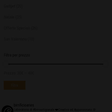
Gadget
(20)
Natale
(35)
Offerte Speciali
(26)
San Valentino
(10)
Filtra per prezzo
Prezzo:
30€
—
40€
Filtra
birrificioaries
Laboratorio di #birraartigianale
❤️Creativo ed Appassionato
🍺