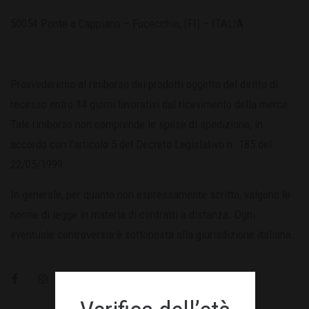
50054 Ponte a Cappiano – Fucecchio, (FI) – ITALIA
Provvederemo al rimborso dei prodotti oggetto del diritto di
recesso entro 14 giorni lavorativi dal ricevimento della merce.
Tale rimborso non comprende le spese di spedizione, in
accordo con l’articolo 5 del Decreto Legislativo n. 185 del
22/05/1999.
In generale, per quanto non espressamente scritto, valgono le
norme di legge in materia di contratti a distanza. Ogni
eventuale controversia è sottoposta alla giurisdizione italiana.