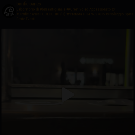
birrificioaries
Laboratorio di #birraartigianale
❤️Creativo ed Appassionato
🍺
#BirrificioAries FUCECCHIO (Fi)
☎️Prenota al 3476327635
🍻Noleggio Spina
Feste-Eventi