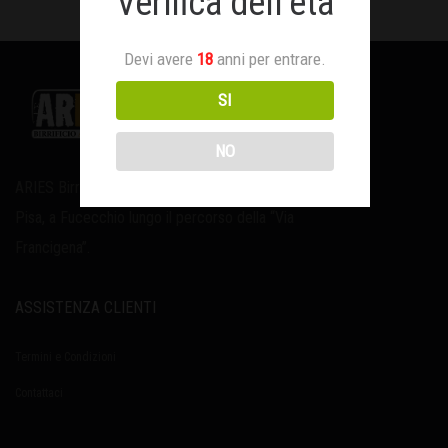
Verifica dell’età
Devi avere
18
anni per entrare.
SI
NO
ARIES Birrificio Artigianale TOSCANO, tra Firenze e
Pisa, a Fucecchio lungo il percorso della “Via
Francigena”.
ASSISTENZA CLIENTI
Termini e Condizioni
Contattaci