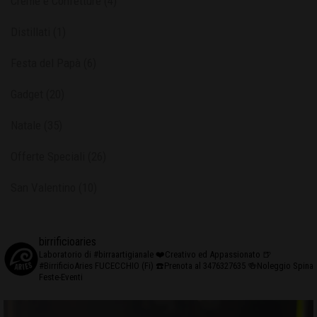
Creme e Confetture
(4)
Distillati
(1)
Festa del Papà
(6)
Gadget
(20)
Natale
(35)
Offerte Speciali
(26)
San Valentino
(10)
birrificioaries
Laboratorio di #birraartigianale
❤️Creativo ed Appassionato
🍺
#BirrificioAries FUCECCHIO (Fi)
☎️Prenota al 3476327635
🍻Noleggio Spina
Feste-Eventi