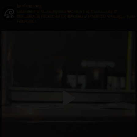
birrificioaries
Laboratorio di #birraartigianale
❤️Creativo ed Appassionato
🍺
#BirrificioAries FUCECCHIO (Fi)
☎️Prenota al 3476327635
🍻Noleggio Spina
Feste-Eventi