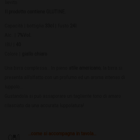
lievito.
Il prodotto contiene GLUTINE.
Capacità | bottiglia
33cl
| fusto
24l
.
Alc. |
7%Vol.
IBU |
40
Colore |
giallo chiaro
Una birra complessa… In pieno
stile americano
, la birra si
presenta all’olfatto con un profumo ed un aroma intenso di
luppolo…
Gustandola si può assaporare un tagliente tono di amaro
rilasciato da una accurata luppolatura!
…come si accompagna in tavola…