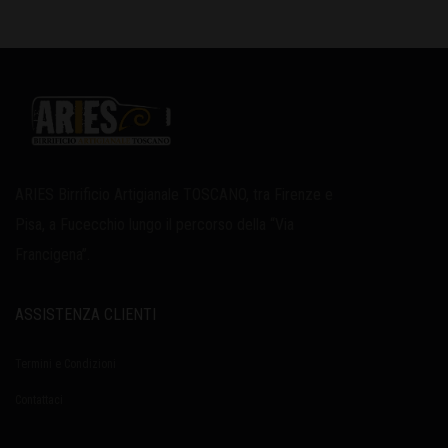
ARIES Birrificio Artigianale TOSCANO, tra Firenze e
Pisa, a Fucecchio lungo il percorso della “Via
Francigena”.
ASSISTENZA CLIENTI
Termini e Condizioni
Contattaci