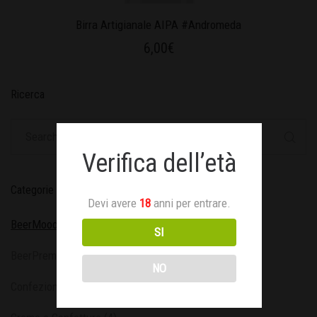
Birra Artigianale AIPA #Andromeda
6,00
€
Ricerca
Verifica dell’età
Categorie Prodotto
Devi avere
18
anni per entrare.
BeerMood
(25)
SI
BeerPremium
(6)
NO
Confezioni Speciali
(30)