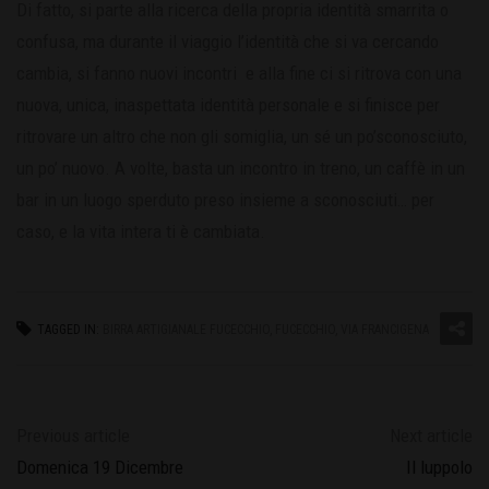
Di fatto, si parte alla ricerca della propria identità smarrita o
confusa, ma durante il viaggio l’identità che si va cercando
cambia, si fanno nuovi incontri e alla fine ci si ritrova con una
nuova, unica, inaspettata identità personale e si finisce per
ritrovare un altro che non gli somiglia, un sé un po’sconosciuto,
un po’ nuovo. A volte, basta un incontro in treno, un caffè in un
bar in un luogo sperduto preso insieme a sconosciuti… per
caso, e la vita intera ti è cambiata.
TAGGED IN:
BIRRA ARTIGIANALE FUCECCHIO
,
FUCECCHIO
,
VIA FRANCIGENA
Previous article
Next article
Domenica 19 Dicembre
Il luppolo