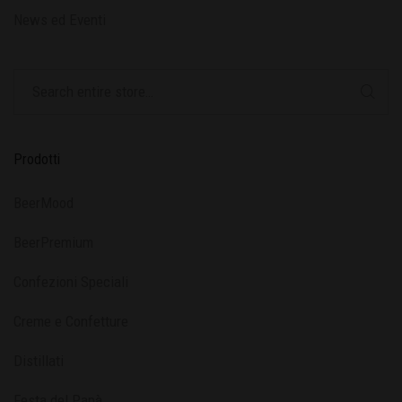
News ed Eventi
Prodotti
BeerMood
BeerPremium
Confezioni Speciali
Creme e Confetture
Distillati
Festa del Papà