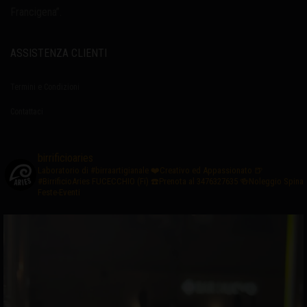
Francigena”.
ASSISTENZA CLIENTI
Termini e Condizioni
Contattaci
birrificioaries
Laboratorio di #birraartigianale
❤️Creativo ed Appassionato
🍺
#BirrificioAries FUCECCHIO (Fi)
☎️Prenota al 3476327635
🍻Noleggio Spina
Feste-Eventi