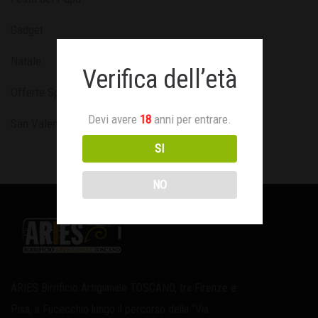
Gadget
Natale
Verifica dell’età
Offerte Speciali
Devi avere
18
anni per entrare.
San Valentino
SI
NO
ARIES Birrificio Artigianale TOSCANO, tra Firenze e
Pisa, a Fucecchio lungo il percorso della “Via