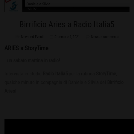
Birrificio Aries a Radio Italia5
News ed Eventi
Dicembre 4, 2021
Nessun commento
ARIES a StoryTime
…un sabato mattina in radio!
Intervista in studio
Radio Italia5
per la rubrica
StoryTime
,
qualche minuto in compagnia di Daniele e Silvia del
Birrificio
Aries
!