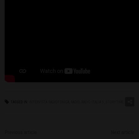
TAGGED IN:
INTERVISTA RADIOFONICA
,
RADIO
,
RADIO ITALIA 5
,
STORYTIME
Previous article
Next article