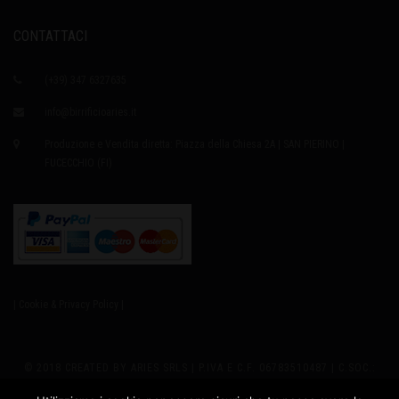
CONTATTACI
(+39) 347 6327635
info@birrificioaries.it
Produzione e Vendita diretta: Piazza della Chiesa 2A | SAN PIERINO |
FUCECCHIO (FI)
| Cookie & Privacy Policy |
© 2018 CREATED BY ARIES SRLS | P.IVA E C.F. 06783510487 | C.SOC.:
EURO8.000,00 I.V. | REA 655979 | SEDE LEGALE: VIA GIUSTI 2