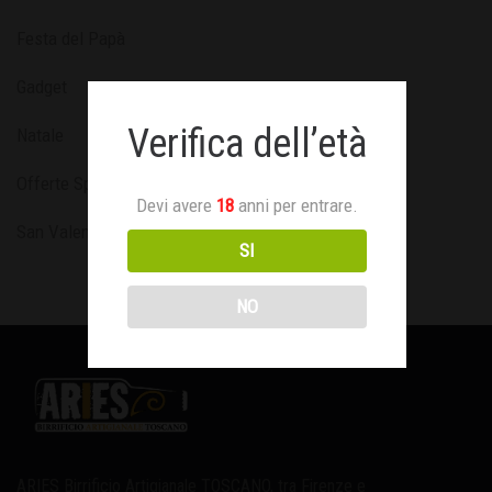
Festa del Papà
Gadget
Verifica dell’età
Natale
Offerte Speciali
Devi avere
18
anni per entrare.
San Valentino
SI
NO
ARIES Birrificio Artigianale TOSCANO, tra Firenze e