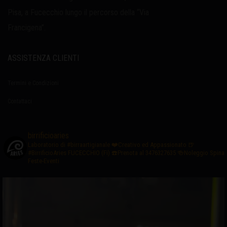
Pisa, a Fucecchio lungo il percorso della “Via
Francigena”.
ASSISTENZA CLIENTI
Termini e Condizioni
Contattaci
birrificioaries
Laboratorio di #birraartigianale
❤️Creativo ed Appassionato
🍺
#BirrificioAries FUCECCHIO (Fi)
☎️Prenota al 3476327635
🍻Noleggio Spina
Feste-Eventi