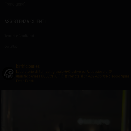
Francigena”.
ASSISTENZA CLIENTI
Termini e Condizioni
Contattaci
birrificioaries
Laboratorio di #birraartigianale
❤️Creativo ed Appassionato
🍺
#BirrificioAries FUCECCHIO (Fi)
☎️Prenota al 3476327635
🍻Noleggio Spina
Feste-Eventi