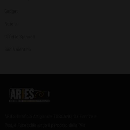
Gadget
Natale
Offerte Speciali
San Valentino
ARIES Birrificio Artigianale TOSCANO, tra Firenze e
Pisa, a Fucecchio lungo il percorso della “Via