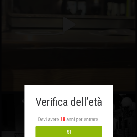
Verifica dell’età
Devi avere
18
anni per entrare.
SI