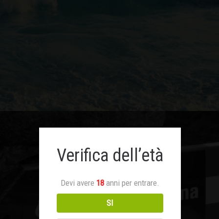
Verifica dell’età
Devi avere
18
anni per entrare.
SI