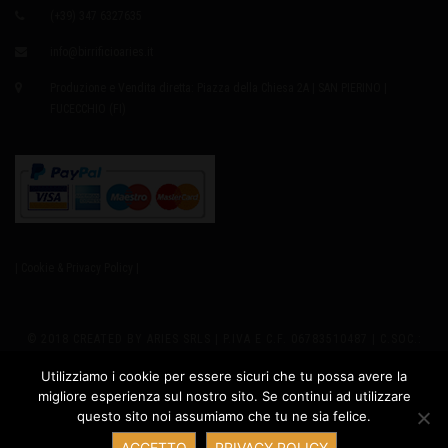
(+39) 347 6327635
info@birrificioaries.it
Produzione e Vendita diretta: Piazza della Chiesa 2A | SAN PIERINO |
FUCECCHIO (FI)
| Cookie & Privacy Policy |
© 2018 CREATED BY ARIES SRLS | P.IVA E C.F. 06783510487 | C.SOC.:
EURO8.000,00 I.V. | REA 655979 | SEDE LEGALE: VIA GIUSTI 2
Utilizziamo i cookie per essere sicuri che tu possa avere la
migliore esperienza sul nostro sito. Se continui ad utilizzare
PRODUZIONE: PIAZZA DELLA CHIESA 2A - SAN PIERINO 50054
questo sito noi assumiamo che tu ne sia felice.
Contatta ARIES
FUCECCHIO (FI) ITALY | PH +39 347.6327635 |
ACCETTO
PRIVACY POLICY