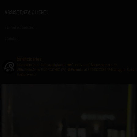
ASSISTENZA CLIENTI
Termini e Condizioni
Contattaci
birrificioaries
Laboratorio di #birraartigianale
❤️Creativo ed Appassionato
🍺
#BirrificioAries FUCECCHIO (Fi)
☎️Prenota al 3476327635
🍻Noleggio Spina
Feste-Eventi