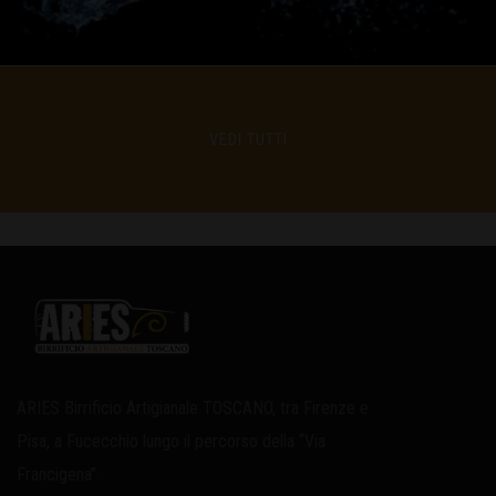
VEDI TUTTI
ARIES Birrificio Artigianale TOSCANO, tra Firenze e
Pisa, a Fucecchio lungo il percorso della “Via
Francigena”.