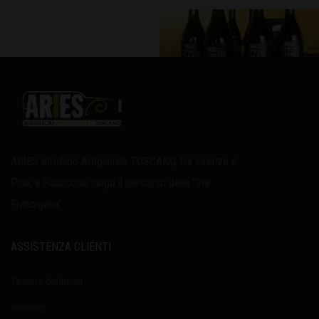
ARIES Birrificio Artigianale TOSCANO, tra Firenze e
Pisa, a Fucecchio lungo il percorso della “Via
Francigena”.
ASSISTENZA CLIENTI
Termini e Condizioni
Contattaci