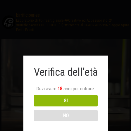
birrificioaries
Laboratorio di #birraartigianale
❤️Creativo ed Appassionato
🍺
#BirrificioAries FUCECCHIO (Fi)
☎️Prenota al 3476327635
🍻Noleggio Spina
Feste-Eventi
Verifica dell’età
Devi avere
18
anni per entrare.
SI
NO