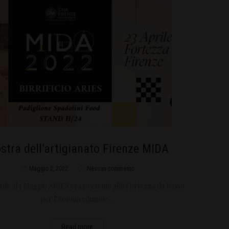
stra dell’artigianato Firenze MIDA
Maggio 2, 2022
Nessun commento
rile al 1 Maggio ARIES era presente alla Fortezza da Basso
per l’86sima edizione…
Read more