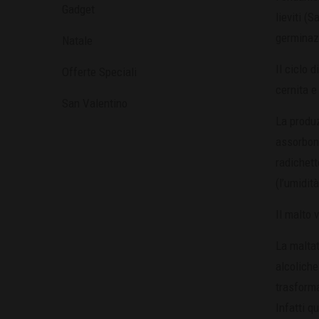
Gadget
lieviti (
germinazi
Natale
Il ciclo 
Offerte Speciali
cernita e
San Valentino
La produz
assorbono
radichett
(l’umidit
Il malto 
La maltat
alcoliche
trasforma
Infatti q