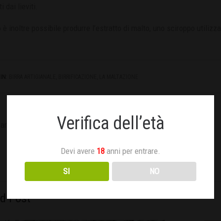
 dai lieviti.
 è inoltre possibile produrre l’estratto di malto, uno sciroppo utiliz
IN:
BIRRA ARTIGIANALE
,
BIRRIFICAZIONE
,
LA MALTAZIONE
Verifica dell’età
article
Devi avere
18
anni per entrare.
SI
NO
ed Post