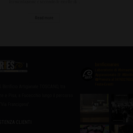
fermentazione e secondo le ricette di…
Read more
birrificioaries
Laboratorio di #birraart
Appassionato
🍺 #Birrif
☎️Prenota al 3476327635
Feste-Eventi
 Birrificio Artigianale TOSCANO, tra
ze e Pisa, a Fucecchio lungo il percorso
 “Via Francigena”.
STENZA CLIENTI