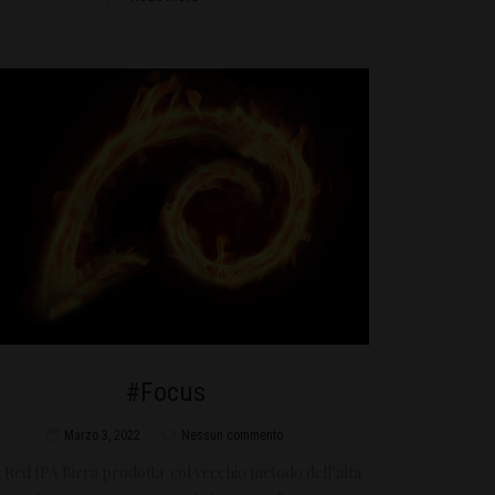
#Focus
Marzo 3, 2022
Nessun commento
e: Red IPA Birra prodotta col vecchio metodo dell’alta