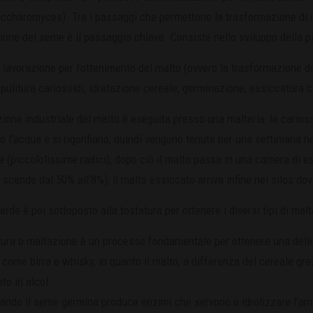
Saccharomyces). Tra i passaggi che permettono la trasformazione di u
one del seme è il passaggio chiave. Consiste nello sviluppo della pia
di lavorazione per l’ottenimento del malto (ovvero la trasformazione 
 pulitura cariossidi, idratazione cereale, germinazione, essiccatura 
ione industriale del malto è eseguita presso una malteria: le carioss
 l’acqua e si rigonfiano; quindi vengono tenute per una settimana n
e (piccololissime radici); dopo ciò il malto passa in una camera di 
à scende dal 50% all’8%); il malto essiccato arriva infine nei silos do
verde è poi sottoposto alla tostatura per ottenere i diversi tipi di mal
ura o maltazione è un processo fondamentale per ottenere una delle
 come birra e whisky, in quanto il malto, a differenza del cereale gre
to in alcol.
uando il seme germina produce enzimi che servono a idrolizzare l’ami