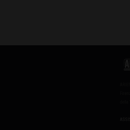
ARIES
Firen
della
ASSI