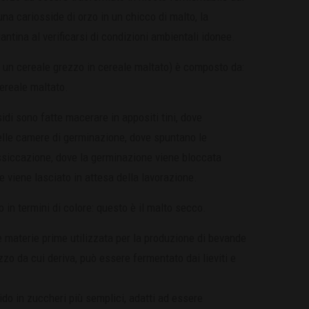
na cariosside di orzo in un chicco di malto, la
ntina al verificarsi di condizioni ambientali idonee.
di un cereale grezzo in cereale maltato) è composto da:
cereale maltato.
idi sono fatte macerare in appositi tini, dove
elle camere di germinazione, dove spuntano le
essiccazione, dove la germinazione viene bloccata
ve viene lasciato in attesa della lavorazione.
to in termini di colore: questo è il malto secco.
 materie prime utilizzata per la produzione di bevande
zzo da cui deriva, può essere fermentato dai lieviti e
do in zuccheri più semplici, adatti ad essere