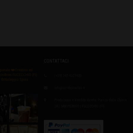
CONTATTACI
igianale
❤️Creativo ed
icioAries FUCECCHIO (Fi)
(+39) 347 6327635
🍻Noleggio Spina
info@birrificioaries.it
Produzione e Vendita diretta: Piazza della Chiesa
2A | SAN PIERINO | FUCECCHIO (FI)