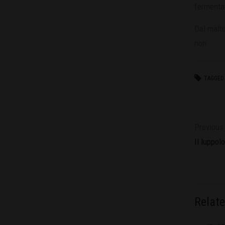
fermentati
Dal malto
non.
TAGGED 
Previous 
Il luppolo
Relat