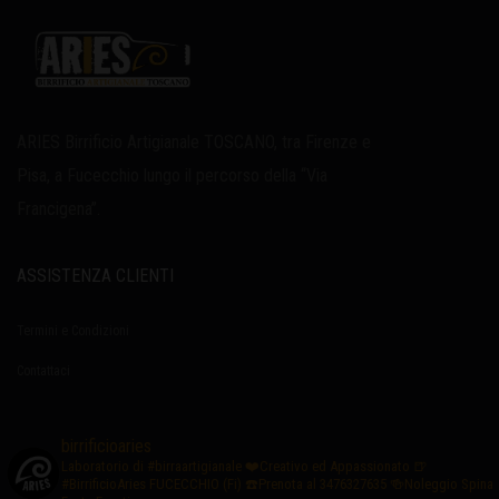
ARIES Birrificio Artigianale TOSCANO, tra Firenze e
Pisa, a Fucecchio lungo il percorso della “Via
Francigena”.
ASSISTENZA CLIENTI
Termini e Condizioni
Contattaci
birrificioaries
Laboratorio di #birraartigianale
❤️Creativo ed Appassionato
🍺
#BirrificioAries FUCECCHIO (Fi)
☎️Prenota al 3476327635
🍻Noleggio Spina