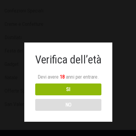
Confezioni Speciali
Creme e Confetture
Distillati
Festa del Papà
Verifica dell’età
Gadget
Devi avere
18
anni per entrare.
Natale
SI
Offerte Speciali
San Valentino
NO