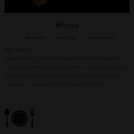
#Focus
Mondo Birra
Marzo 3, 2022
Nessun commento
Stile: Red IPA
Birra prodotta col vecchio metodo dell’alta fermentazione e
secondo le ricette di antichi monasteri, e naturale al 100%, non
pastorizzata, non filtrata.Si presenta con il classico colore
rosso cupo , corposa e di forte contenuto alcolico.