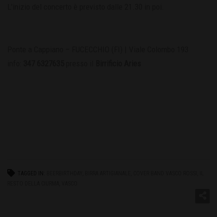
L’inizio del concerto è previsto dalle 21.30 in poi.
Ponte a Cappiano – FUCECCHIO (FI) | Viale Colombo 193
info:
347 6327635
presso il
Birrificio Aries
TAGGED IN:
BEERBIRTHDAY
,
BIRRA ARTIGIANALE
,
COVER BAND VASCO ROSSI
,
IL
RESTO DELLA CIURMA
,
VASCO