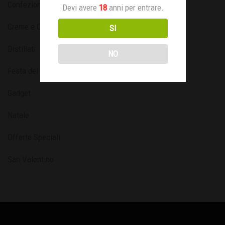
Confezioni Speciali
Devi avere
18
anni per entrare.
Creme e Confetture
SI
Distillati
NO
Festa del Papà
Gadget
Natale
Offerte Speciali
San Valentino