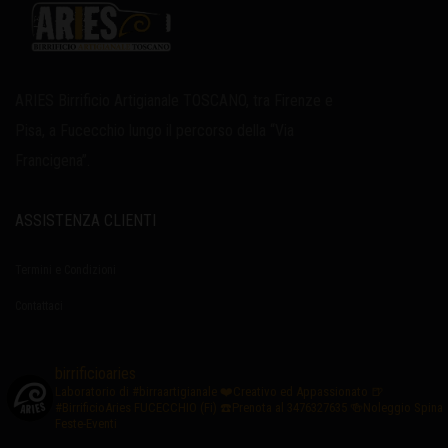
ARIES Birrificio Artigianale TOSCANO, tra Firenze e
Pisa, a Fucecchio lungo il percorso della “Via
Francigena”.
ASSISTENZA CLIENTI
Termini e Condizioni
Contattaci
birrificioaries
Laboratorio di #birraartigianale
❤️Creativo ed Appassionato
🍺
#BirrificioAries FUCECCHIO (Fi)
☎️Prenota al 3476327635
🍻Noleggio Spina
Feste-Eventi