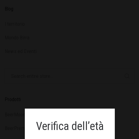
Blog
l territorio
Mondo Birra
News ed Eventi
Prodotti
BeerMood
Verifica dell’età
BeerPremium