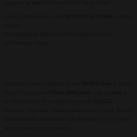
toscano e un buon bicchiere di birra ? #aries €10,00
e alle 21.30 tutti pronti con
IL RESTO DELLA CIURMA
!! a tutto
Vasco?
#birraartigianale #beerlover #birraartigianaletoscana
#birrificioaries #beer
In questa occasione speciale arriva al
Birrificio Aries
la Tribute
Band di Vasco Rossi “
Il Resto della Ciurma
”, che si esibirà in
un fantastico live delle più belle canzoni del
BLASCO
nazionale… suonando indimenticabili successi, come Rewind,
Vita Spericolata, Albachiara e molti altri brani che sono entrati
nella storia della musica italiana.