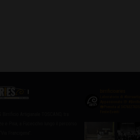
birrificioaries
Laboratorio di #birraart
Appassionato
🍺 #Birrif
☎️Prenota al 3476327635
Feste-Eventi
 Birrificio Artigianale TOSCANO, tra
ze e Pisa, a Fucecchio lungo il percorso
 “Via Francigena”.