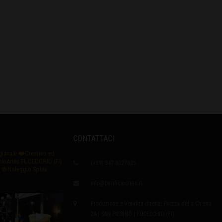
CONTATTACI
igianale
❤️Creativo ed
icioAries FUCECCHIO (Fi)
(+39) 347 6327635
🍻Noleggio Spina
info@birrificioaries.it
Produzione e Vendita diretta: Piazza della Chiesa
2A | SAN PIERINO | FUCECCHIO (FI)