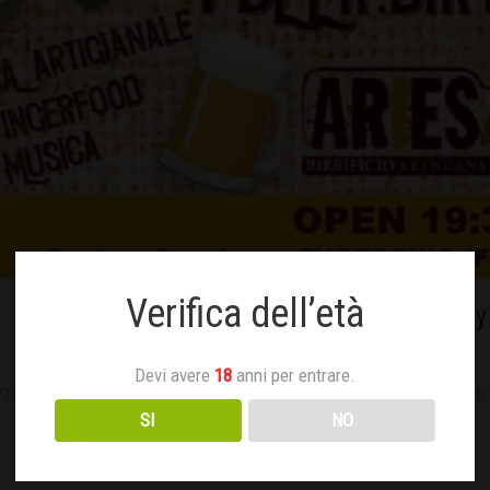
Verifica dell’età
1Beer:Birthday
Settembre 19, 2019
Devi avere
18
anni per entrare.
??? Vi aspettiamo numerosi sabato 28 settembre dalle ore 19:30! ??? F
SI
NO
Read more