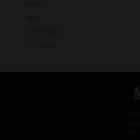
Gadget
Natale
Offerte Speciali
San Valentino
ARIES
Firen
della