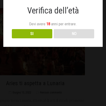
Verifica dell’età
Devi avere
18
anni per entrare.
SI
NO
Aries ti aspetta a Lunaria
Giugno 13, 2022
Nessun commento
9 giugno torna Lunaria, il festival di arti di strada promosso