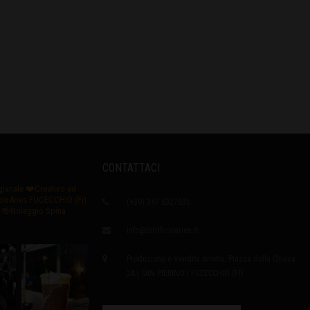
CONTATTACI
igianale
❤️Creativo ed
icioAries FUCECCHIO (Fi)
(+39) 347 6327635
🍻Noleggio Spina
info@birrificioaries.it
Produzione e Vendita diretta: Piazza della Chiesa
2A | SAN PIERINO | FUCECCHIO (FI)