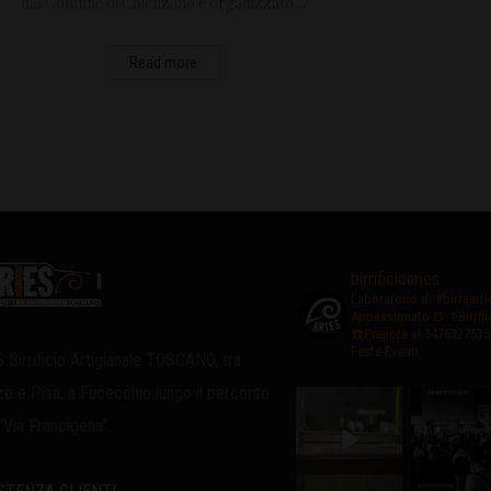
dal Comune di Calenzano e organizzato…
Read more
birrificioaries
Laboratorio di #birraart
Appassionato
🍺 #Birrif
☎️Prenota al 3476327635
Feste-Eventi
 Birrificio Artigianale TOSCANO, tra
ze e Pisa, a Fucecchio lungo il percorso
 “Via Francigena”.