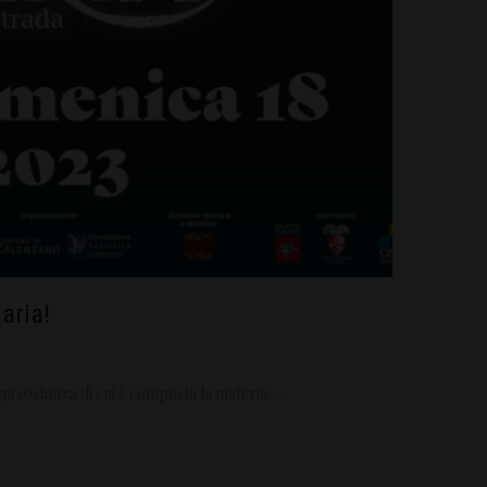
aria!
gni sostanza di cui è composta la materia.…