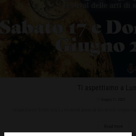
Ti aspettiamo a Lun
Giugno 11, 2023
Acqua Fuoco Terra Aria I 4 elementi naturali da cui trae origine o
Read more