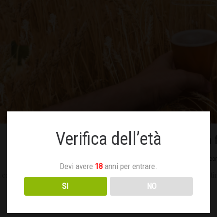
Verifica dell’età
La birra cruda e non f
Aprile 14, 2018
Nessun co
Devi avere
18
anni per entrare.
 commercio troviamo diversi tipi di birre, le due caratteristiche che dis
SI
NO
Read more