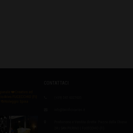
CONTATTACI
igianale
❤️Creativo ed
icioAries FUCECCHIO (Fi)
(+39) 347 6327635
🍻Noleggio Spina
info@birrificioaries.it
Produzione e Vendita diretta: Piazza della Chiesa
2A | SAN PIERINO | FUCECCHIO (FI)