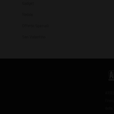
Gadget
Natale
Offerte Speciali
San Valentino
ARIES
Firen
della