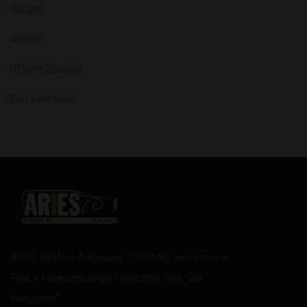
Gadget
Natale
Offerte Speciali
San Valentino
ARIES Birrificio Artigianale TOSCANO, tra Firenze e
Pisa, a Fucecchio lungo il percorso della “Via
Francigena”.