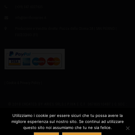
(+39) 347 6327635
info@birrificioaries.it
Produzione e Vendita diretta: Piazza della Chiesa 2A | SAN PIERINO |
FUCECCHIO (FI)
| Cookie & Privacy Policy |
© 2018 CREATED BY ARIES SRLS | P.IVA E C.F. 06783510487 | C.SOC.:
EURO8.000,00 I.V. | REA 655979 | SEDE LEGALE: VIA GIUSTI 2
Utilizziamo i cookie per essere sicuri che tu possa avere la
migliore esperienza sul nostro sito. Se continui ad utilizzare
PRODUZIONE: PIAZZA DELLA CHIESA 2A - SAN PIERINO 50054
questo sito noi assumiamo che tu ne sia felice.
Contatta ARIES
FUCECCHIO (FI) ITALY | PH +39 347.6327635 |