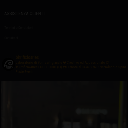
ASSISTENZA CLIENTI
Termini e Condizioni
Contattaci
birrificioaries
Laboratorio di #birraartigianale
❤️Creativo ed Appassionato
🍺
#BirrificioAries FUCECCHIO (Fi)
☎️Prenota al 3476327635
🍻Noleggio Spina
Feste-Eventi