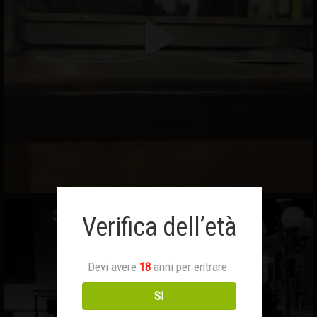
Verifica dell’età
Devi avere
18
anni per entrare.
SI