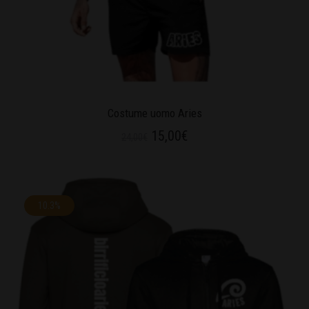
Costume uomo Aries
15,00
€
24,00
€
10.3%