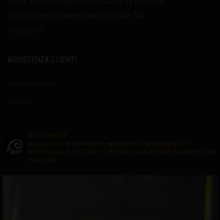
ARIES Birrificio Artigianale TOSCANO, tra Firenze e
Pisa, a Fucecchio lungo il percorso della “Via
Francigena”.
ASSISTENZA CLIENTI
Termini e Condizioni
Contattaci
birrificioaries
Laboratorio di #birraartigianale
❤️Creativo ed Appassionato
🍺
#BirrificioAries FUCECCHIO (Fi)
☎️Prenota al 3476327635
🍻Noleggio Spina
Feste-Eventi