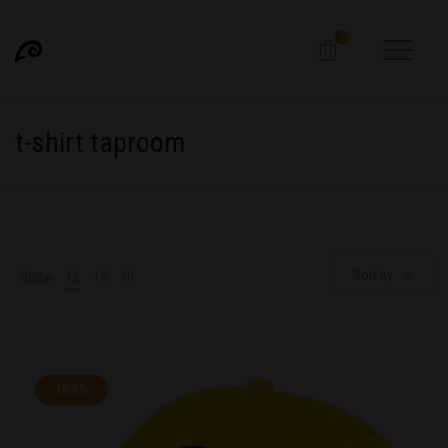
0
t-shirt taproom
Sort by
Show
12
15
30
28.6%