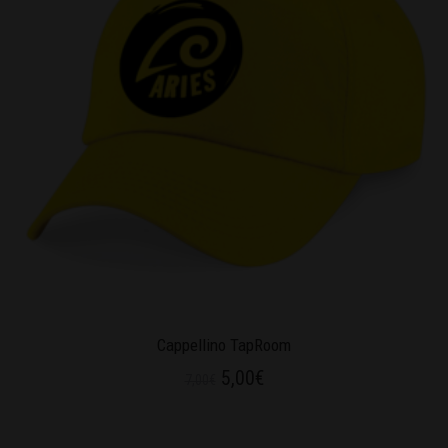
Cappellino TapRoom
5,00
€
7,00
€