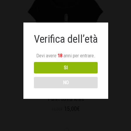
Verifica dell’età
Devi avere
18
anni per entrare.
SI
NO
T-shirt donna Aries
15,00
€
18,00
€