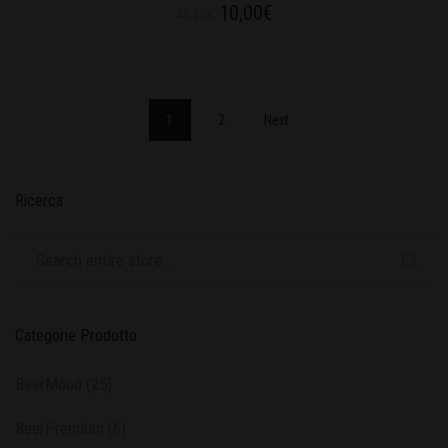
10,00
€
15,00
€
1
2
Next
Ricerca
Categorie Prodotto
BeerMood
(25)
BeerPremium
(6)