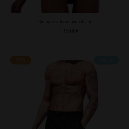
Costume intero donna Aries
15,00
€
24,90
€
37.5%
Esaurito