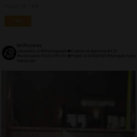
Prezzo:
0€
—
40€
Filtra
birrificioaries
Laboratorio di #birraartigianale
❤️Creativo ed Appassionato
🍺
#BirrificioAries FUCECCHIO (Fi)
☎️Prenota al 3476327635
🍻Noleggio Spina
Feste-Eventi