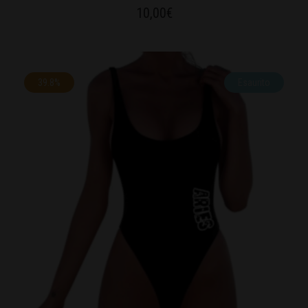
10,00
€
39.8%
Esaurito