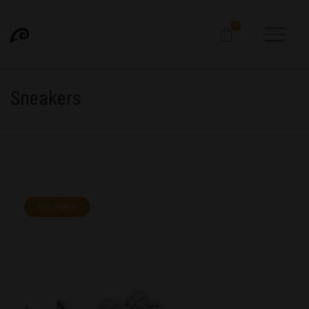
0
Sneakers
In offerta!