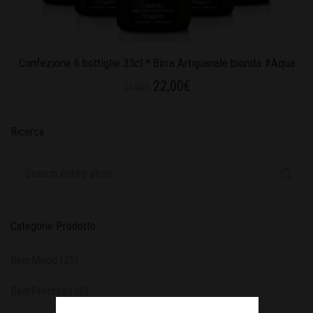
Confezione 6 bottiglie 33cl * Birra Artigianale bionda #Aqua
22,00
€
24,00
€
Ricerca
Categorie Prodotto
BeerMood
(25)
BeerPremium
(6)