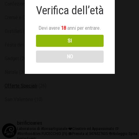
Confezioni Speciali
(30)
Verifica dell’età
Creme e Confetture
(4)
Devi avere
18
anni per entrare.
Distillati
(1)
SI
Festa del Papà
(6)
NO
Gadget
(20)
Natale
(35)
Offerte Speciali
(26)
San Valentino
(10)
birrificioaries
Laboratorio di #birraartigianale
❤️Creativo ed Appassionato
🍺
#BirrificioAries FUCECCHIO (Fi)
☎️Prenota al 3476327635
🍻Noleggio Spina
Feste-Eventi