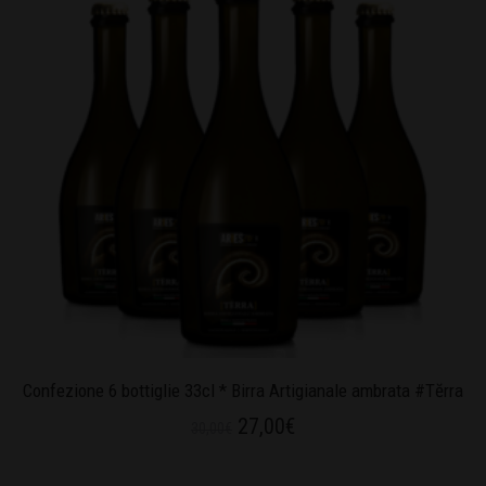
Confezione 6 bottiglie 33cl * Birra Artigianale ambrata #Tĕrra
27,00
€
30,00
€