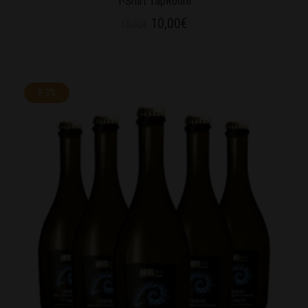
T-Shirt TapRoom
10,00
€
15,00
€
8.3%