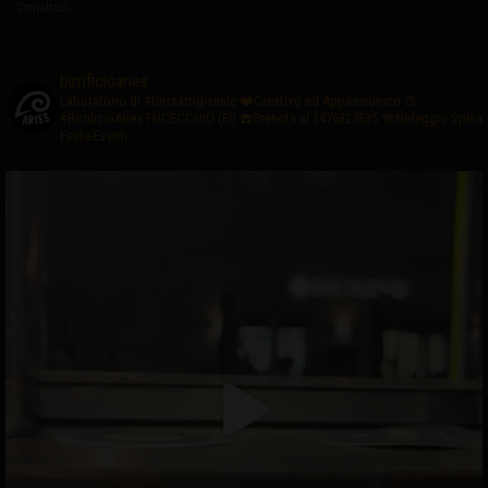
Contattaci
birrificioaries
Laboratorio di #birraartigianale
❤️Creativo ed Appassionato
🍺
#BirrificioAries FUCECCHIO (Fi)
☎️Prenota al 3476327635
🍻Noleggio Spina
Feste-Eventi