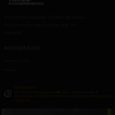
ARIES Birrificio Artigianale TOSCANO, tra Firenze e
Pisa, a Fucecchio lungo il percorso della “Via
Francigena”.
ASSISTENZA CLIENTI
Termini e Condizioni
Contattaci
birrificioaries
Laboratorio di #birraartigianale
❤️Creativo ed Appassionato
🍺
#BirrificioAries FUCECCHIO (Fi)
☎️Prenota al 3476327635
🍻Noleggio Spina
Feste-Eventi