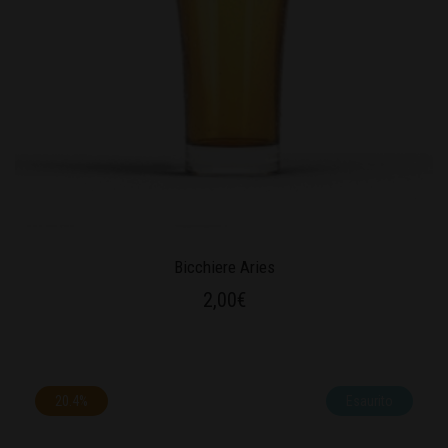
Bicchiere Aries
2,00
€
20.4%
Esaurito