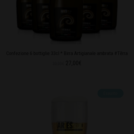
Confezione 6 bottiglie 33cl * Birra Artigianale ambrata #Tĕrra
27,00
€
30,00
€
Esaurito