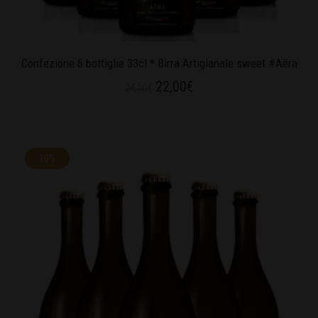
Confezione 6 bottiglie 33cl * Birra Artigianale sweet #Aëra
22,00
€
24,00
€
10%