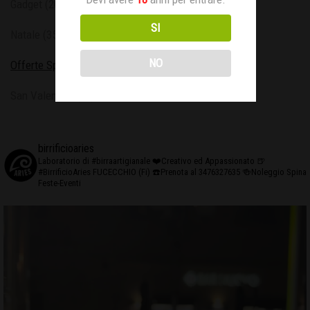
Gadget
(20)
SI
Natale
(35)
NO
Offerte Speciali
(26)
San Valentino
(10)
birrificioaries
Laboratorio di #birraartigianale
❤️Creativo ed Appassionato
🍺
#BirrificioAries FUCECCHIO (Fi)
☎️Prenota al 3476327635
🍻Noleggio Spina
Feste-Eventi