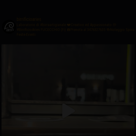
birrificioaries
Laboratorio di #birraartigianale
❤️Creativo ed Appassionato
🍺
#BirrificioAries FUCECCHIO (Fi)
☎️Prenota al 3476327635
🍻Noleggio Spina
Feste-Eventi