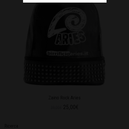
Zaino Rock Aries
25,00
€
39,00
€
Ricerca