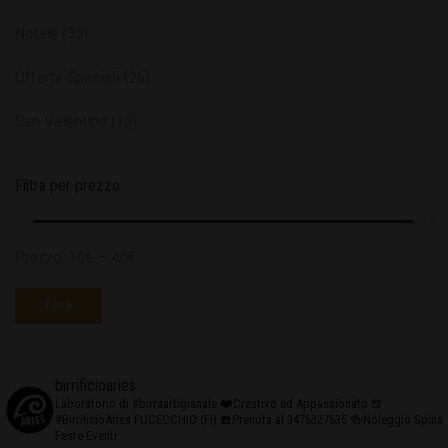
Natale
(35)
Offerte Speciali
(26)
San Valentino
(10)
Filtra per prezzo
Prezzo:
10€
—
40€
Filtra
birrificioaries
Laboratorio di #birraartigianale
❤️Creativo ed Appassionato
🍺
#BirrificioAries FUCECCHIO (Fi)
☎️Prenota al 3476327635
🍻Noleggio Spina
Feste-Eventi