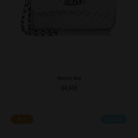
Maison Bag
34,00
€
48.3%
Esaurito