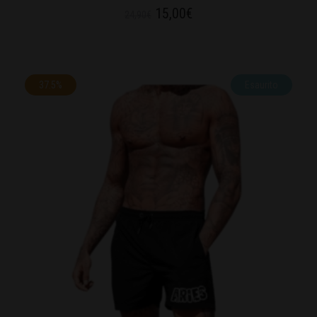
15,00
€
24,90
€
37.5%
Esaurito