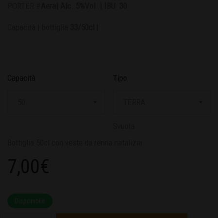
PORTER #
Aera| Alc. 5%Vol. | IBU 30
Capacità | bottiglia
33/50cl
|
Capacità
Tipo
Svuota
Bottiglia 50cl con veste da renna natalizia
7,00
€
Disponibile