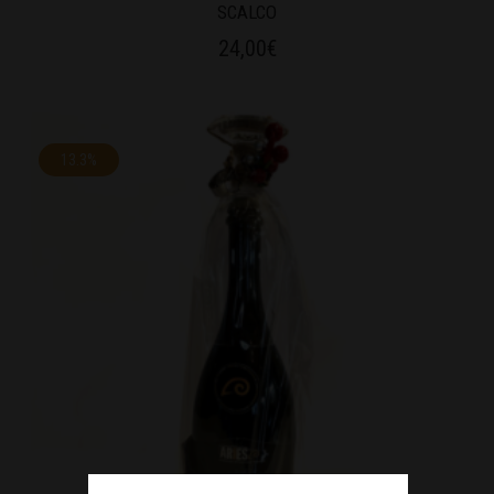
SCALCO
24,00
€
13.3%