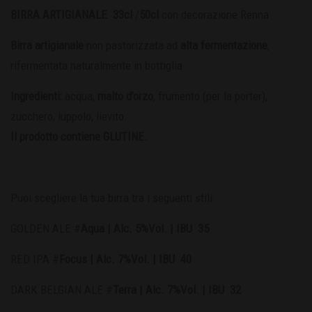
BIRRA ARTIGIANALE 33cl
/
50cl
con decorazione Renna
Birra artigianale
non pastorizzata ad
alta fermentazione
,
rifermentata naturalmente in bottiglia.
Ingredienti:
acqua,
malto d’orzo
, frumento (per la porter),
zucchero, luppolo, lievito.
Il prodotto contiene GLUTINE.
Puoi scegliere la tua birra tra i seguenti stili:
GOLDEN ALE #
Aqua | Alc. 5%Vol. | IBU 35
RED IPA #
Focus | Alc. 7%Vol. | IBU 40
DARK BELGIAN ALE #
Terra | Alc. 7%Vol. | IBU 32