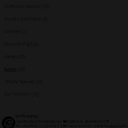
Confezioni Speciali
(30)
Creme e Confetture
(4)
Distillati
(1)
Festa del Papà
(6)
Gadget
(20)
Natale
(35)
Offerte Speciali
(26)
San Valentino
(10)
birrificioaries
Laboratorio di #birraartigianale
❤️Creativo ed Appassionato
🍺
#BirrificioAries FUCECCHIO (Fi)
☎️Prenota al 3476327635
🍻Noleggio Spina