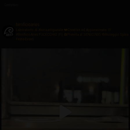
Contattaci
birrificioaries
Laboratorio di #birraartigianale
❤️Creativo ed Appassionato
🍺
#BirrificioAries FUCECCHIO (Fi)
☎️Prenota al 3476327635
🍻Noleggio Spina
Feste-Eventi