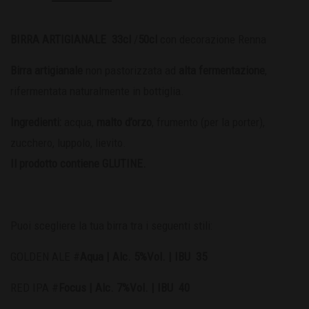
BIRRA ARTIGIANALE 33cl
/
50cl
con decorazione Renna
Birra artigianale
non pastorizzata ad
alta fermentazione
,
rifermentata naturalmente in bottiglia.
Ingredienti:
acqua,
malto d’orzo
, frumento (per la porter),
zucchero, luppolo, lievito.
Il prodotto contiene GLUTINE.
Puoi scegliere la tua birra tra i seguenti stili:
GOLDEN ALE #
Aqua | Alc. 5%Vol. | IBU 35
RED IPA #
Focus | Alc. 7%Vol. | IBU 40