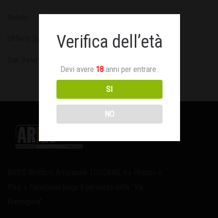
Natale
Verifica dell’età
Offerte Speciali
San Valentino
Devi avere
18
anni per entrare.
SI
NO
ARIES Birrificio Artigianale TOSCANO, tra Firenze e
Pisa, a Fucecchio lungo il percorso della “Via
Francigena”.