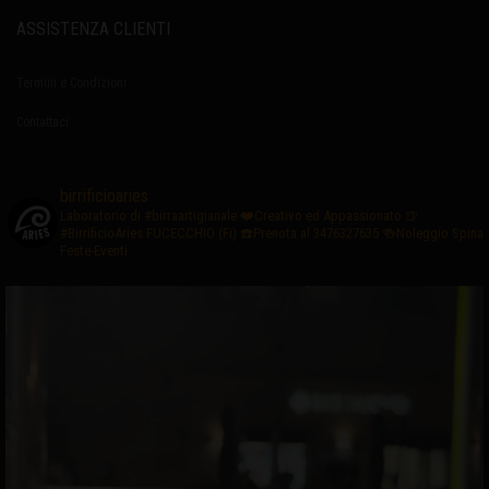
ASSISTENZA CLIENTI
Termini e Condizioni
Contattaci
birrificioaries
Laboratorio di #birraartigianale
❤️Creativo ed Appassionato
🍺
#BirrificioAries FUCECCHIO (Fi)
☎️Prenota al 3476327635
🍻Noleggio Spina
Feste-Eventi