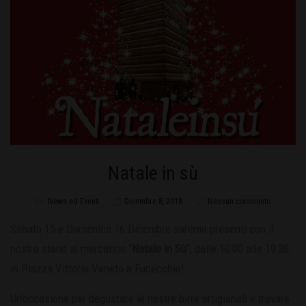
Natale in sù
News ed Eventi
Dicembre 8, 2018
Nessun commento
Sabato 15 e Domenica 16 Dicembre saremo presenti con il
nostro stand al mercatino “
Natale in Sù
“, dalle 10:00 alle 19:30,
in Piazza Vittorio Veneto a Fucecchio!
Un’occasione per degustare le nostre birre artigianali e trovare