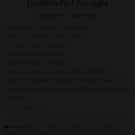
Linchetto Fest Pescaglia
News ed Eventi
Agosto 16, 2024
Tenetevi pronti… LINCHETTO sta tornando…
Sabato 17 e Domenica 18 Agosto 2024
nel Centro Storico di Pescaglia
dalle ore 16.00 fino alla notte…
LINCHETTO FEST – 6^ Edizione.
Spettacoli, Concerti, Animazione, Giochi, Interazioni,
Esposizioni, Artigianato, Mercatino, Gastronomia, Street Food,
Beer Parade, Eno Stand, Escursioni guidate nella Magica Terra
di Linchetto.
Vedi il programma
TAGGED IN:
LICHETTO
,
LINCHETTO FEST
,
LINCHETTO LUCCA
,
LINCHETTO
PESCAGLIA
,
PESCAGLIA LUCCA