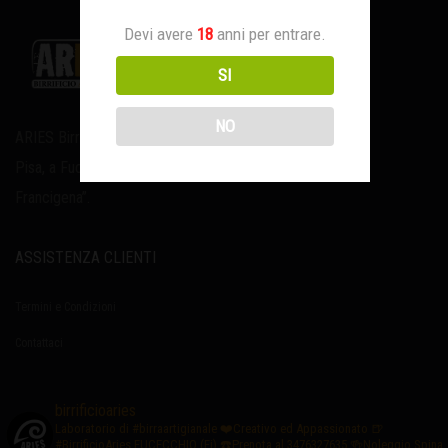
Devi avere
18
anni per entrare.
SI
NO
ARIES Birrificio Artigianale TOSCANO, tra Firenze e
Pisa, a Fucecchio lungo il percorso della “Via
Francigena”.
ASSISTENZA CLIENTI
Termini e Condizioni
Contattaci
birrificioaries
Laboratorio di #birraartigianale
❤️Creativo ed Appassionato
🍺
#BirrificioAries FUCECCHIO (Fi)
☎️Prenota al 3476327635
🍻Noleggio Spina