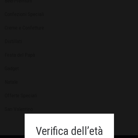
BeerPremium
Confezioni Speciali
Creme e Confetture
Distillati
Festa del Papà
Gadget
Natale
Offerte Speciali
San Valentino
Verifica dell’età