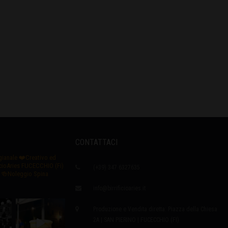
CONTATTACI
igianale
❤️Creativo ed
icioAries FUCECCHIO (Fi)
(+39) 347 6327635
🍻Noleggio Spina
info@birrificioaries.it
Produzione e Vendita diretta: Piazza della Chiesa
2A | SAN PIERINO | FUCECCHIO (FI)