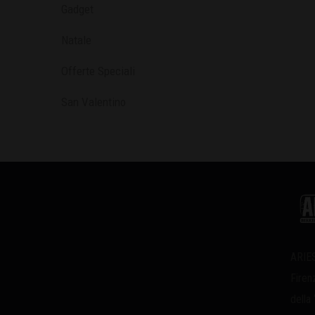
Gadget
Natale
Offerte Speciali
San Valentino
ARIES
Firen
della