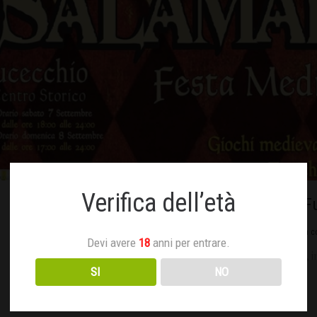
Verifica dell’età
Salamarzana 2019 – F
Settembre 2, 2019
Nessun c
Devi avere
18
anni per entrare.
Sabato 7 e Domenica 8 Settembre saremo presenti a Salamarzana, in u
SI
NO
Read more