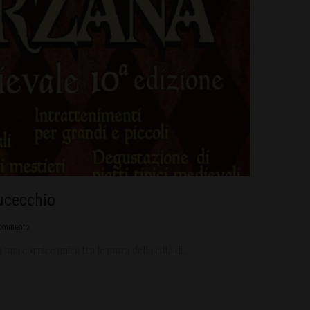
ucecchio
ommento
na cornice unica tra le mura della città di…