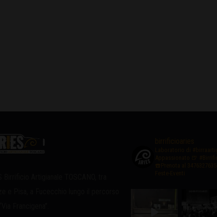
birrificioaries
Laboratorio di #birraart
Appassionato
🍺 #Birrif
☎️Prenota al 3476327635
Feste-Eventi
 Birrificio Artigianale TOSCANO, tra
ze e Pisa, a Fucecchio lungo il percorso
 “Via Francigena”.