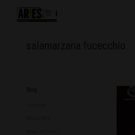
salamarzana fucecchio
Blog
l territorio
Mondo Birra
News ed Eventi