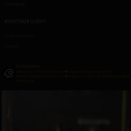
Francigena”.
ASSISTENZA CLIENTI
Termini e Condizioni
Contattaci
birrificioaries
Laboratorio di #birraartigianale
❤️Creativo ed Appassionato
🍺
#BirrificioAries FUCECCHIO (Fi)
☎️Prenota al 3476327635
🍻Noleggio Spina
Feste-Eventi