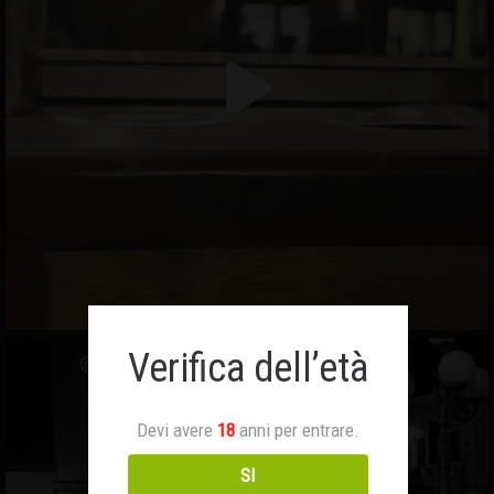
Verifica dell’età
Devi avere
18
anni per entrare.
SI