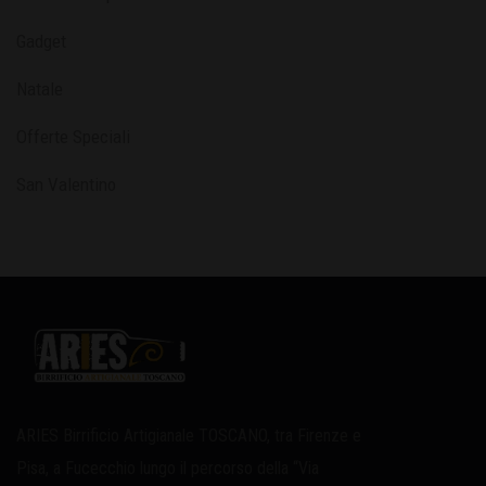
Gadget
Natale
Offerte Speciali
San Valentino
ARIES Birrificio Artigianale TOSCANO, tra Firenze e
Pisa, a Fucecchio lungo il percorso della “Via