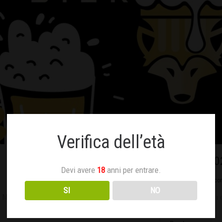
Verifica dell’età
Monteluppolo 20
Devi avere
18
anni per entrare.
Giugno 7, 2022
Nessun co
SI
NO
Manca poco alla nuova edizione di Monteluppolo – Bier Fest! Sabato 11