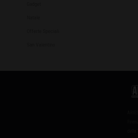
Gadget
Natale
Offerte Speciali
San Valentino
ARIES
Firen
della