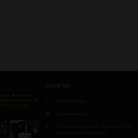
CONTATTACI
igianale
❤️Creativo ed
icioAries FUCECCHIO (Fi)
(+39) 347 6327635
🍻Noleggio Spina
info@birrificioaries.it
Produzione e Vendita diretta: Piazza della Chiesa
2A | SAN PIERINO | FUCECCHIO (FI)