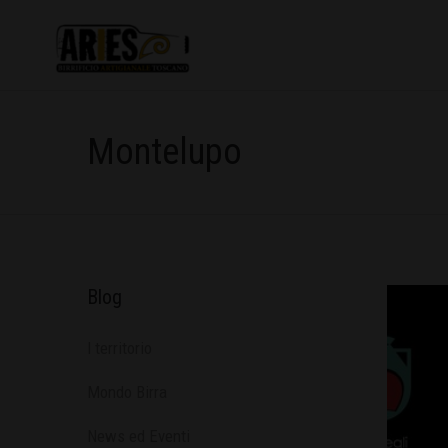
Montelupo
Blog
l territorio
Mondo Birra
News ed Eventi