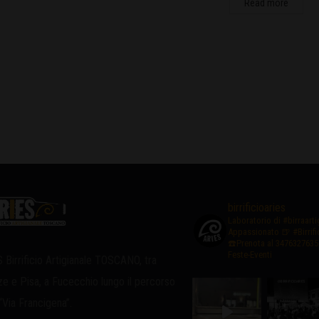
Read more
birrificioaries
Laboratorio di #birraart
Appassionato
🍺 #Birrif
☎️Prenota al 3476327635
Feste-Eventi
 Birrificio Artigianale TOSCANO, tra
ze e Pisa, a Fucecchio lungo il percorso
 “Via Francigena”.