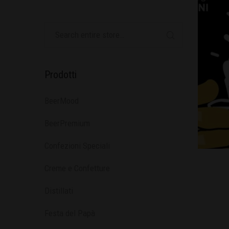
Prodotti
BeerMood
BeerPremium
Confezioni Speciali
Creme e Confetture
Distillati
Festa del Papà