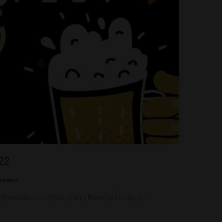
22
mmento
 e Domenica 12 Giugno vi aspettiamo nel Centro…