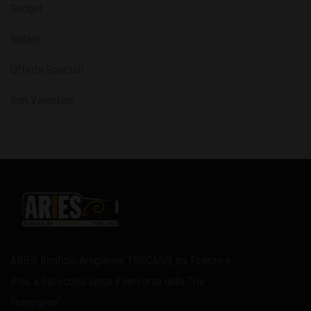
Gadget
Natale
Offerte Speciali
San Valentino
ARIES Birrificio Artigianale TOSCANO, tra Firenze e
Pisa, a Fucecchio lungo il percorso della “Via
Francigena”.