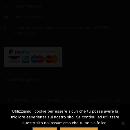
(+39) 347 6327635
info@birrificioaries.it
Produzione e Vendita diretta: Piazza della Chiesa 2A | SAN PIERINO |
FUCECCHIO (FI)
| Cookie & Privacy Policy |
© 2018 CREATED BY ARIES SRLS | P.IVA E C.F. 06783510487 | C.SOC.:
EURO8.000,00 I.V. | REA 655979 | SEDE LEGALE: VIA GIUSTI 2
Utilizziamo i cookie per essere sicuri che tu possa avere la
migliore esperienza sul nostro sito. Se continui ad utilizzare
PRODUZIONE: PIAZZA DELLA CHIESA 2A - SAN PIERINO 50054
questo sito noi assumiamo che tu ne sia felice.
Contatta ARIES
FUCECCHIO (FI) ITALY | PH +39 347.6327635 |