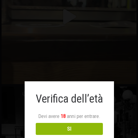
Verifica dell’età
Devi avere
18
anni per entrare.
SI