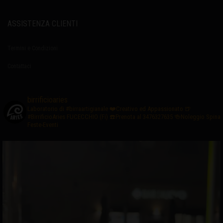
ASSISTENZA CLIENTI
Termini e Condizioni
Contattaci
birrificioaries
Laboratorio di #birraartigianale
❤️Creativo ed Appassionato
🍺
#BirrificioAries FUCECCHIO (Fi)
☎️Prenota al 3476327635
🍻Noleggio Spina
Feste-Eventi