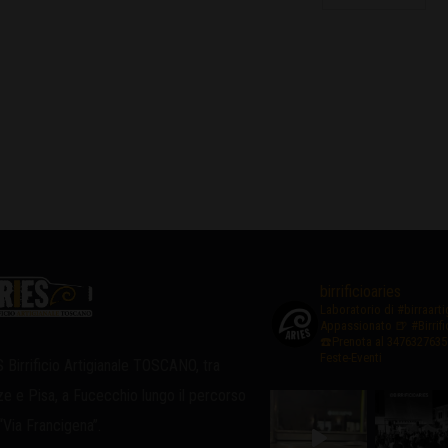
birrificioaries
Laboratorio di #birraart
Appassionato
🍺 #Birrif
☎️Prenota al 3476327635
Feste-Eventi
 Birrificio Artigianale TOSCANO, tra
ze e Pisa, a Fucecchio lungo il percorso
 “Via Francigena”.