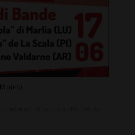
 Miniato
o al Guazzabuglio in Piazza Capoquadri La Scala, San