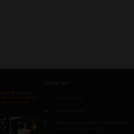
CONTATTACI
igianale
❤️Creativo ed
icioAries FUCECCHIO (Fi)
(+39) 347 6327635
🍻Noleggio Spina
info@birrificioaries.it
Produzione e Vendita diretta: Piazza della Chiesa
2A | SAN PIERINO | FUCECCHIO (FI)