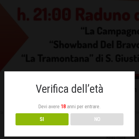
Verifica dell’età
Il Guazzabuglio – San
Giugno 11, 2023
Devi avere
18
anni per entrare.
a e spettacolo in movimento. Venerdì 16, Sabato 17 e Domenica 18 Giugn
SI
NO
Miniato…
Read more