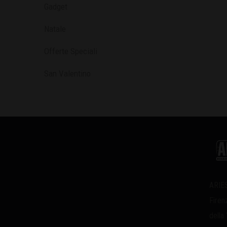
Gadget
Natale
Offerte Speciali
San Valentino
ARIES
Firen
della