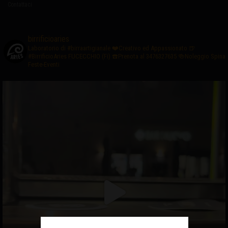
Contattaci
birrificioaries
Laboratorio di #birraartigianale
❤️Creativo ed Appassionato
🍺
#BirrificioAries FUCECCHIO (Fi)
☎️Prenota al 3476327635
🍻Noleggio Spina
Feste-Eventi