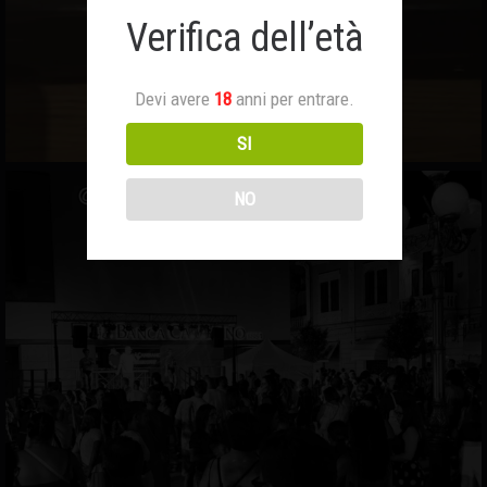
Verifica dell’età
Devi avere
18
anni per entrare.
SI
NO