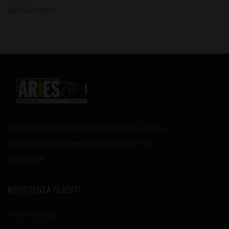
San Valentino
ARIES Birrificio Artigianale TOSCANO, tra Firenze e
Pisa, a Fucecchio lungo il percorso della “Via
Francigena”.
ASSISTENZA CLIENTI
Termini e Condizioni