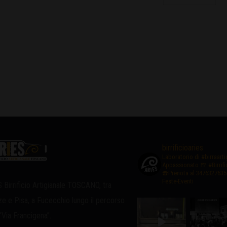
birrificioaries
Laboratorio di #birraart
Appassionato
🍺 #Birrif
☎️Prenota al 3476327635
Feste-Eventi
 Birrificio Artigianale TOSCANO, tra
ze e Pisa, a Fucecchio lungo il percorso
 “Via Francigena”.