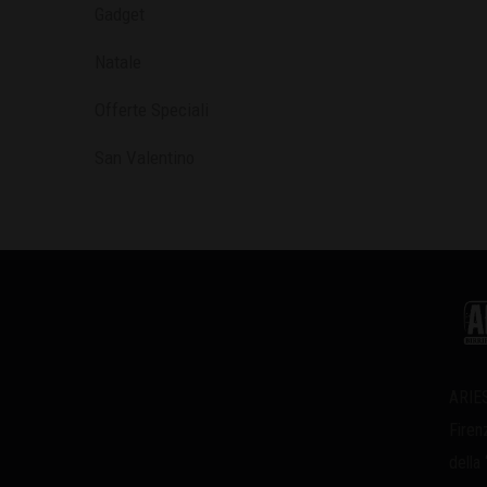
Gadget
Natale
Offerte Speciali
San Valentino
ARIES
Firen
della