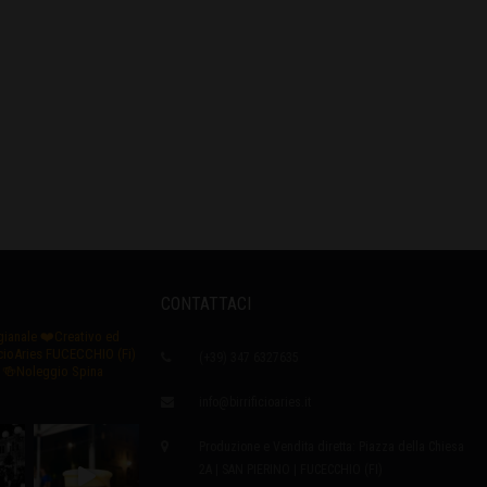
CONTATTACI
igianale
❤️Creativo ed
icioAries FUCECCHIO (Fi)
(+39) 347 6327635
🍻Noleggio Spina
info@birrificioaries.it
Produzione e Vendita diretta: Piazza della Chiesa
2A | SAN PIERINO | FUCECCHIO (FI)