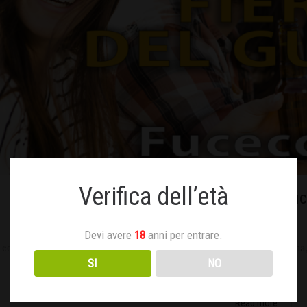
Verifica dell’età
Fiera del Gusto – Fu
Aprile 19, 2019
Devi avere
18
anni per entrare.
 edizione della Fiera del Gusto, vetrina mercato della norcineria toscana,
SI
NO
Fucecchio col…
Read more