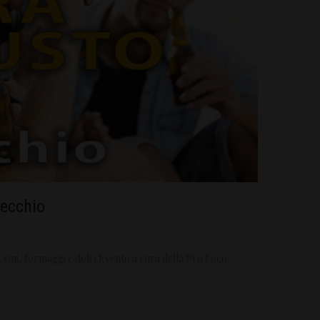
cecchio
 vini, formaggi e dolci.Evento a cura della Pro Loco