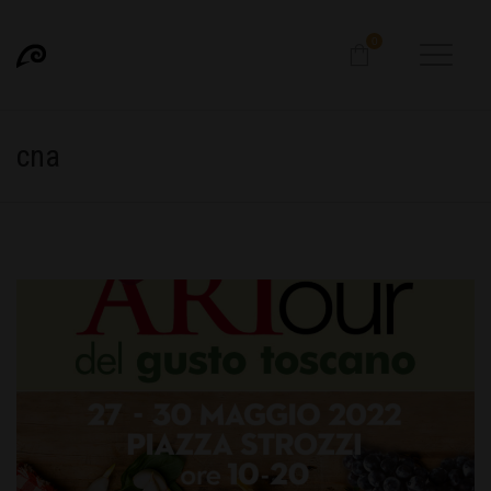
0
cna