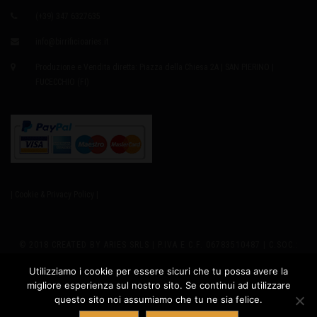
(+39) 347 6327635
info@birrificioaries.it
Produzione e Vendita diretta: Piazza della Chiesa 2A | SAN PIERINO |
FUCECCHIO (FI)
| Cookie & Privacy Policy |
© 2018 CREATED BY ARIES SRLS | P.IVA E C.F. 06783510487 | C.SOC.:
EURO8.000,00 I.V. | REA 655979 | SEDE LEGALE: VIA GIUSTI 2
Utilizziamo i cookie per essere sicuri che tu possa avere la
migliore esperienza sul nostro sito. Se continui ad utilizzare
PRODUZIONE: PIAZZA DELLA CHIESA 2A - SAN PIERINO 50054
questo sito noi assumiamo che tu ne sia felice.
Contatta ARIES
FUCECCHIO (FI) ITALY | PH +39 347.6327635 |