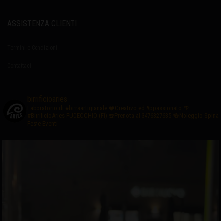
ASSISTENZA CLIENTI
Termini e Condizioni
Contattaci
birrificioaries
Laboratorio di #birraartigianale
❤️Creativo ed Appassionato
🍺
#BirrificioAries FUCECCHIO (Fi)
☎️Prenota al 3476327635
🍻Noleggio Spina
Feste-Eventi