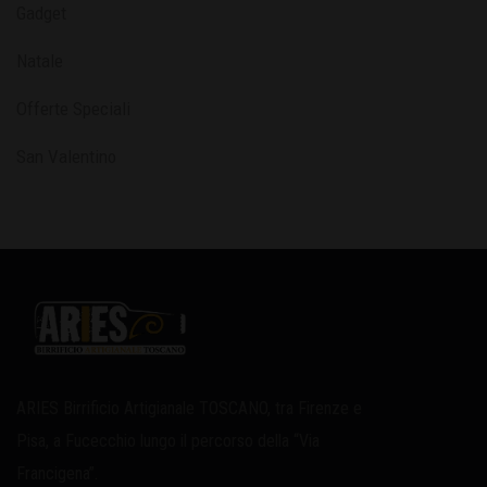
Gadget
Natale
Offerte Speciali
San Valentino
ARIES Birrificio Artigianale TOSCANO, tra Firenze e
Pisa, a Fucecchio lungo il percorso della “Via
Francigena”.