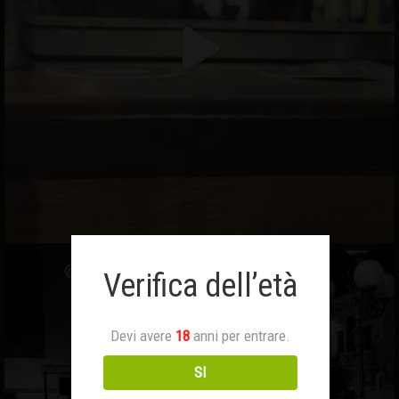
Verifica dell’età
Devi avere
18
anni per entrare.
SI