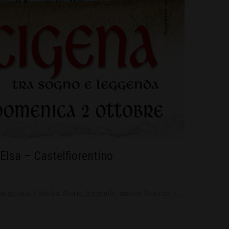
Elsa – Castelfiorentino
gena in Valdelsa. Storie, leggende, misteri. Itinerari a…