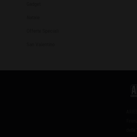
Gadget
Natale
Offerte Speciali
San Valentino
ARIES
Firen
della