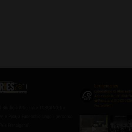
birrificioaries
Laboratorio di #birraart
Appassionato
🍺 #Birrif
☎️Prenota al 3476327635
Feste-Eventi
 Birrificio Artigianale TOSCANO, tra
ze e Pisa, a Fucecchio lungo il percorso
 “Via Francigena”.