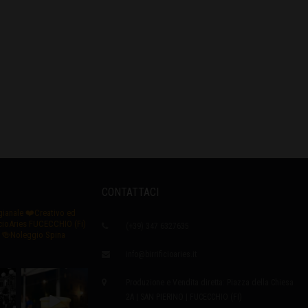
CONTATTACI
igianale
❤️Creativo ed
icioAries FUCECCHIO (Fi)
(+39) 347 6327635
🍻Noleggio Spina
info@birrificioaries.it
Produzione e Vendita diretta: Piazza della Chiesa
2A | SAN PIERINO | FUCECCHIO (FI)