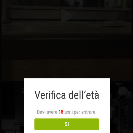
Verifica dell’età
Devi avere
18
anni per entrare.
SI