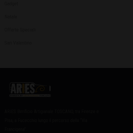
Gadget
Natale
Offerte Speciali
San Valentino
ARIES Birrificio Artigianale TOSCANO, tra Firenze e
Pisa, a Fucecchio lungo il percorso della “Via
Francigena”.