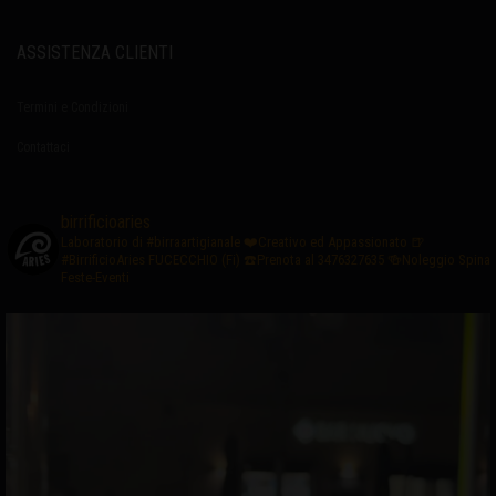
ASSISTENZA CLIENTI
Termini e Condizioni
Contattaci
birrificioaries
Laboratorio di #birraartigianale
❤️Creativo ed Appassionato
🍺
#BirrificioAries FUCECCHIO (Fi)
☎️Prenota al 3476327635
🍻Noleggio Spina
Feste-Eventi