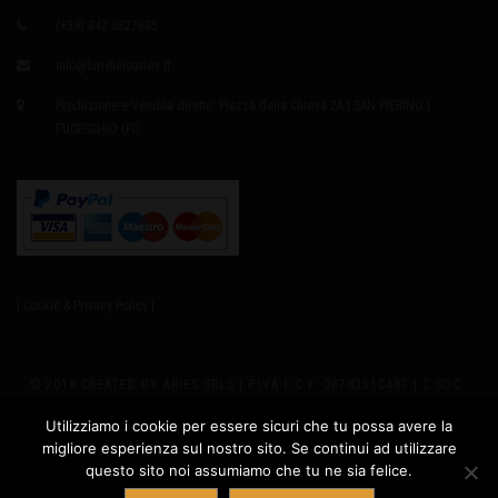
(+39) 347 6327635
info@birrificioaries.it
Produzione e Vendita diretta: Piazza della Chiesa 2A | SAN PIERINO |
FUCECCHIO (FI)
| Cookie & Privacy Policy |
© 2018 CREATED BY ARIES SRLS | P.IVA E C.F. 06783510487 | C.SOC.:
EURO8.000,00 I.V. | REA 655979 | SEDE LEGALE: VIA GIUSTI 2
Utilizziamo i cookie per essere sicuri che tu possa avere la
migliore esperienza sul nostro sito. Se continui ad utilizzare
PRODUZIONE: PIAZZA DELLA CHIESA 2A - SAN PIERINO 50054
questo sito noi assumiamo che tu ne sia felice.
Contatta ARIES
FUCECCHIO (FI) ITALY | PH +39 347.6327635 |