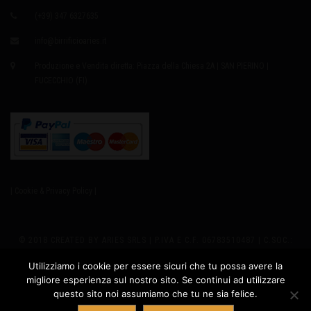
(+39) 347 6327635
info@birrificioaries.it
Produzione e Vendita diretta: Piazza della Chiesa 2A | SAN PIERINO |
FUCECCHIO (FI)
| Cookie & Privacy Policy |
© 2018 CREATED BY ARIES SRLS | P.IVA E C.F. 06783510487 | C.SOC.:
EURO8.000,00 I.V. | REA 655979 | SEDE LEGALE: VIA GIUSTI 2
Utilizziamo i cookie per essere sicuri che tu possa avere la
migliore esperienza sul nostro sito. Se continui ad utilizzare
PRODUZIONE: PIAZZA DELLA CHIESA 2A - SAN PIERINO 50054
questo sito noi assumiamo che tu ne sia felice.
Contatta ARIES
FUCECCHIO (FI) ITALY | PH +39 347.6327635 |