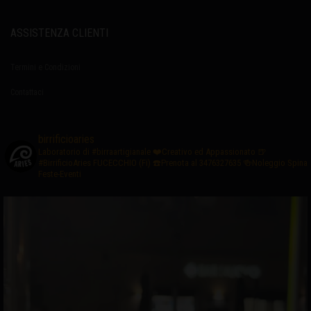
ASSISTENZA CLIENTI
Termini e Condizioni
Contattaci
birrificioaries
Laboratorio di #birraartigianale
❤️Creativo ed Appassionato
🍺
#BirrificioAries FUCECCHIO (Fi)
☎️Prenota al 3476327635
🍻Noleggio Spina
Feste-Eventi