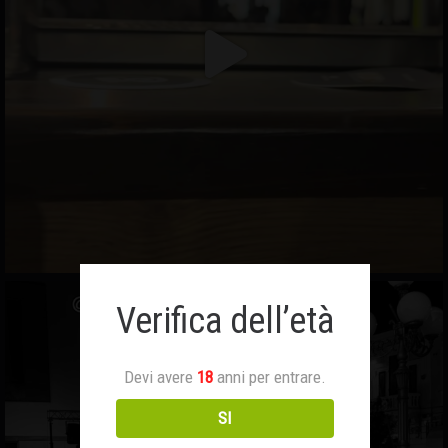
Verifica dell’età
Devi avere
18
anni per entrare.
SI