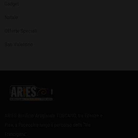
Gadget
Natale
Offerte Speciali
San Valentino
ARIES Birrificio Artigianale TOSCANO, tra Firenze e
Pisa, a Fucecchio lungo il percorso della “Via
Francigena”.