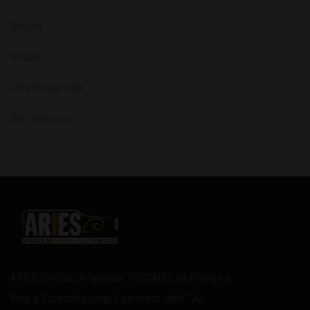
Gadget
Natale
Offerte Speciali
San Valentino
ARIES Birrificio Artigianale TOSCANO, tra Firenze e
Pisa, a Fucecchio lungo il percorso della “Via