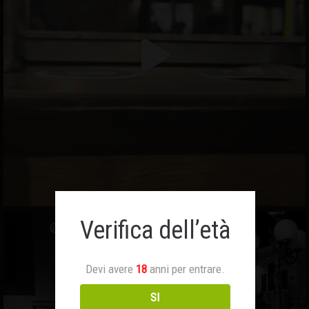
Verifica dell’età
Devi avere
18
anni per entrare.
SI