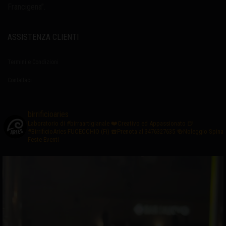
Francigena”.
ASSISTENZA CLIENTI
Termini e Condizioni
Contattaci
birrificioaries
Laboratorio di #birraartigianale
❤️Creativo ed Appassionato
🍺
#BirrificioAries FUCECCHIO (Fi)
☎️Prenota al 3476327635
🍻Noleggio Spina
Feste-Eventi