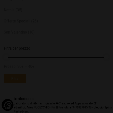
Natale
(35)
Offerte Speciali
(26)
San Valentino
(10)
Filtra per prezzo
Prezzo:
30€
—
40€
Filtra
birrificioaries
Laboratorio di #birraartigianale
❤️Creativo ed Appassionato
🍺
#BirrificioAries FUCECCHIO (Fi)
☎️Prenota al 3476327635
🍻Noleggio Spina
Feste-Eventi