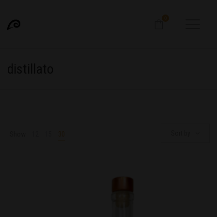
0
distillato
Sort by
Show
12
15
30