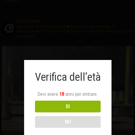
Contattaci
birrificioaries
Laboratorio di #birraartigianale
❤️Creativo ed Appassionato
🍺
#BirrificioAries FUCECCHIO (Fi)
☎️Prenota al 3476327635
🍻Noleggio Spina
Feste-Eventi
Verifica dell’età
Devi avere
18
anni per entrare.
SI
NO