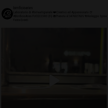
birrificioaries
Laboratorio di #birraartigianale
❤️Creativo ed Appassionato
🍺
#BirrificioAries FUCECCHIO (Fi)
☎️Prenota al 3476327635
🍻Noleggio Spina
Feste-Eventi