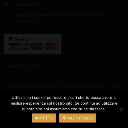
info@birrificioaries.it
Produzione e Vendita diretta: Piazza della Chiesa 2A | SAN PIERINO |
FUCECCHIO (FI)
| Cookie & Privacy Policy |
© 2018 CREATED BY ARIES SRLS | P.IVA E C.F. 06783510487 | C.SOC.:
EURO8.000,00 I.V. | REA 655979 | SEDE LEGALE: VIA GIUSTI 2
Utilizziamo i cookie per essere sicuri che tu possa avere la
migliore esperienza sul nostro sito. Se continui ad utilizzare
PRODUZIONE: PIAZZA DELLA CHIESA 2A - SAN PIERINO 50054
questo sito noi assumiamo che tu ne sia felice.
Contatta ARIES
FUCECCHIO (FI) ITALY | PH +39 347.6327635 |
ACCETTO
PRIVACY POLICY
INFO@BIRRIFICIOARIES.IT