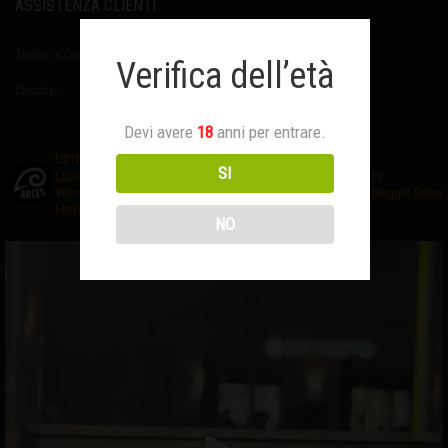
ASSISTENZA CLIENTI
Termini e Condizioni
Verifica dell’età
Contattaci
Devi avere
18
anni per entrare.
birrificioaries
SI
Laboratorio di #birraartigianale
❤️Creativo ed Appassionato
🍺
#BirrificioAries FUCECCHIO (Fi)
☎️Prenota al 3476327635
🍻Noleggio Spina
Feste-Eventi
NO