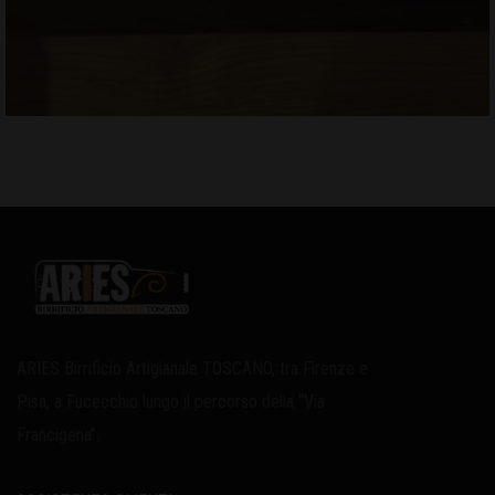
ARIES Birrificio Artigianale TOSCANO, tra Firenze e
Pisa, a Fucecchio lungo il percorso della “Via
Francigena”.