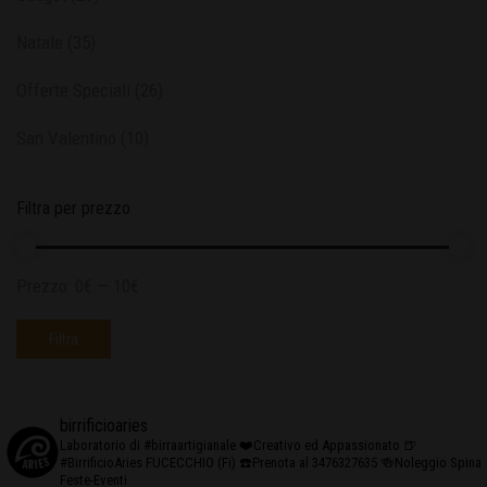
Natale
(35)
Offerte Speciali
(26)
San Valentino
(10)
Filtra per prezzo
Prezzo:
0€
—
10€
Filtra
birrificioaries
Laboratorio di #birraartigianale
❤️Creativo ed Appassionato
🍺
#BirrificioAries FUCECCHIO (Fi)
☎️Prenota al 3476327635
🍻Noleggio Spina
Feste-Eventi