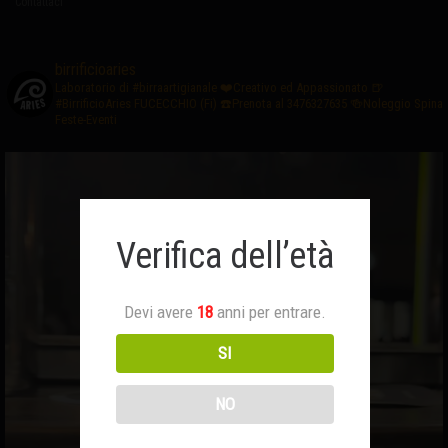
Contattaci
birrificioaries
Laboratorio di #birraartigianale
❤️Creativo ed Appassionato
🍺
#BirrificioAries FUCECCHIO (Fi)
☎️Prenota al 3476327635
🍻Noleggio Spina
Feste-Eventi
Verifica dell’età
Devi avere
18
anni per entrare.
SI
NO