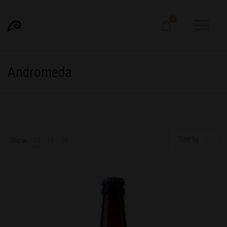
0
Andromeda
Sort by
Show
12
15
30