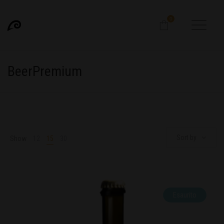
0
BeerPremium
Sort by
Show
12
15
30
Esaurito