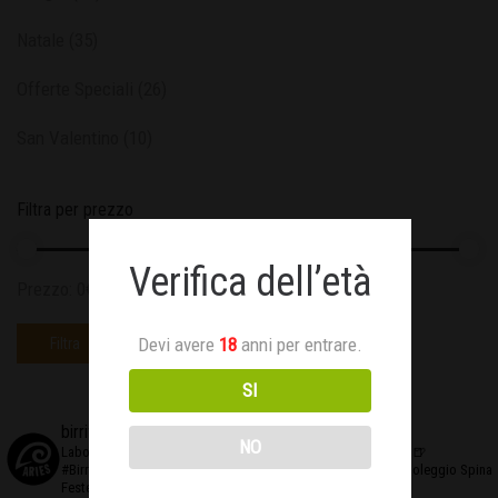
Natale
(35)
Offerte Speciali
(26)
San Valentino
(10)
Filtra per prezzo
Verifica dell’età
Prezzo:
0€
—
40€
Devi avere
18
anni per entrare.
Filtra
SI
birrificioaries
NO
Laboratorio di #birraartigianale
❤️Creativo ed Appassionato
🍺
#BirrificioAries FUCECCHIO (Fi)
☎️Prenota al 3476327635
🍻Noleggio Spina
Feste-Eventi