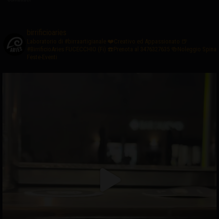
birrificioaries
Laboratorio di #birraartigianale
❤️Creativo ed Appassionato
🍺
#BirrificioAries FUCECCHIO (Fi)
☎️Prenota al 3476327635
🍻Noleggio Spina
Feste-Eventi