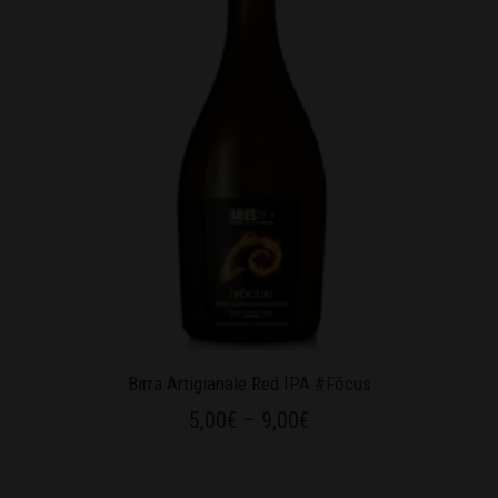
Birra Artigianale Red IPA #Fŏcus
5,00
€
–
9,00
€