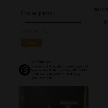
Birra Ar
Filtra per prezzo
4,
Prezzo:
0€
—
40€
Filtra
birrificioaries
Laboratorio di #birraartigianale
❤️Creativo ed
Appassionato
🍺 #BirrificioAries FUCECCHIO
(Fi)
☎️Prenota al 3476327635
🍻Noleggio
Spina Feste-Eventi