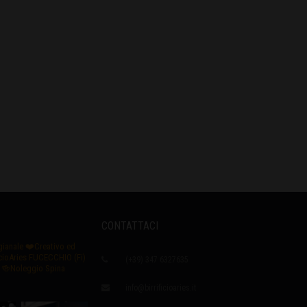
CONTATTACI
igianale
❤️Creativo ed
icioAries FUCECCHIO (Fi)
(+39) 347 6327635
🍻Noleggio Spina
info@birrificioaries.it