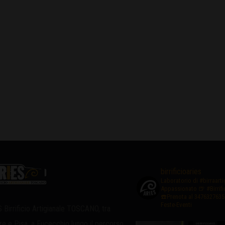
birrificioaries
Laboratorio di #birraart
Appassionato
🍺 #Birrif
☎️Prenota al 3476327635
Feste-Eventi
 Birrificio Artigianale TOSCANO, tra
ze e Pisa, a Fucecchio lungo il percorso