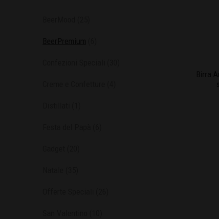
BeerMood
(25)
BeerPremium
(6)
Confezioni Speciali
(30)
Birra A
Creme e Confetture
(4)
Distillati
(1)
Festa del Papà
(6)
Gadget
(20)
Natale
(35)
Offerte Speciali
(26)
San Valentino
(10)