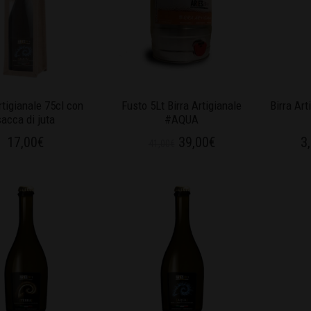
rtigianale 75cl con
Fusto 5Lt Birra Artigianale
Birra Art
sacca di juta
#AQUA
17,00
€
39,00
€
3
41,00
€