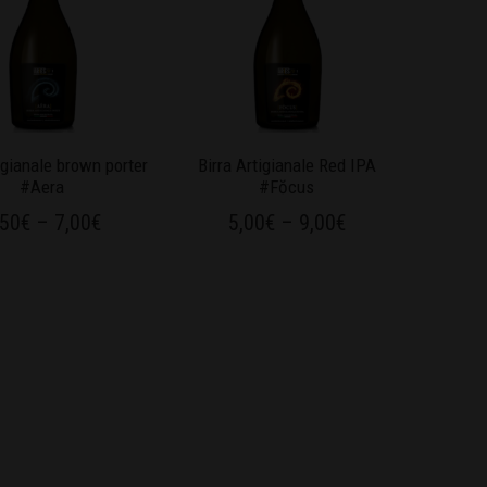
igianale brown porter
Birra Artigianale Red IPA
#Aera
#Fŏcus
,50
€
–
7,00
€
5,00
€
–
9,00
€