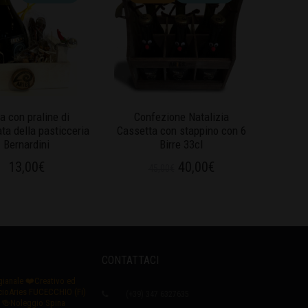
a con praline di
Confezione Natalizia
ta della pasticceria
Cassetta con stappino con 6
Bernardini
Birre 33cl
13,00
€
40,00
€
45,00
€
CONTATTACI
igianale
❤️Creativo ed
icioAries FUCECCHIO (Fi)
(+39) 347 6327635
🍻Noleggio Spina