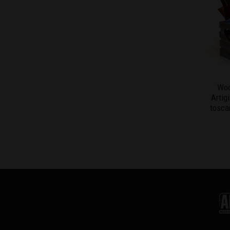
Woo
Artig
tosca