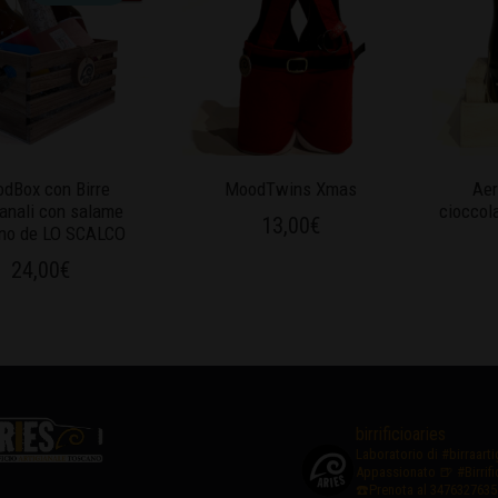
dBox con Birre
MoodTwins Xmas
Aer
ianali con salame
cioccola
13,00
€
no de LO SCALCO
24,00
€
birrificioaries
Laboratorio di #birraart
Appassionato
🍺 #Birrif
☎️Prenota al 3476327635