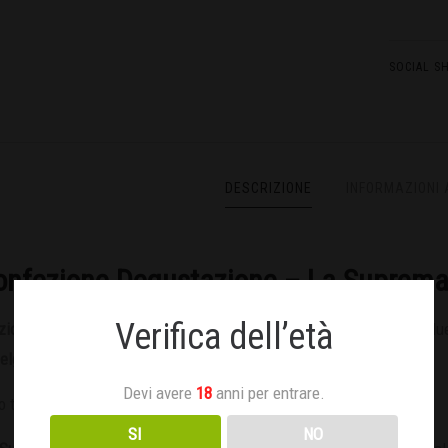
SOCIAL S
DESCRIZIONE
INFORMAZIONI 
onfezione Degustazione – La Suprema 
Verifica dell’età
zione Degustazione La Suprema & La Sublime di Terra
racchiude due
Belgian Ale ambrata
, trasformata in dolcezza.
Devi avere
18
anni per entrare.
o troverai:
SI
NO