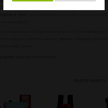
Suprema di Terra
– confettura di birra Aries con arance e limoni, dal
eschezza agrumata.
Sublime di Terra
– crema spalmabile di birra Aries con cacao e ciocc
enso e avvolgente.
so di degustazione che racconta la birra in una forma inedita, dove l’
r accompagnare colazioni e dessert, abbinare a formaggi e biscotti
 e fuori dagli schemi.
artigianali realizzati con birra Aries.
RELATED PRODUCTS
Esaurito