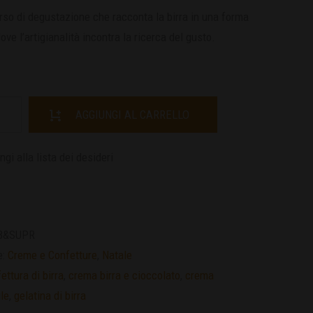
rso di degustazione che racconta la birra in una forma
dove l’artigianalità incontra la ricerca del gusto.
AGGIUNGI AL CARRELLO
gi alla lista dei desideri
B&SUPR
e:
Creme e Confetture
,
Natale
ettura di birra
,
crema birra e cioccolato
,
crema
le
,
gelatina di birra