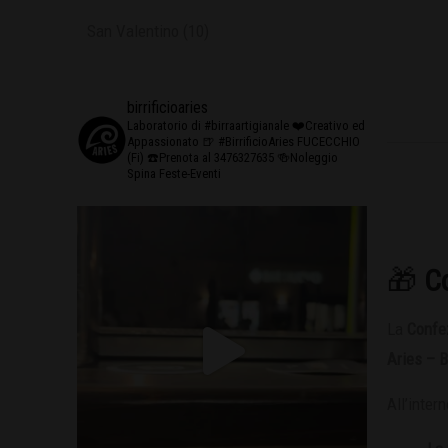
San Valentino
(10)
birrificioaries
Laboratorio di #birraartigianale
❤️Creativo ed
Appassionato
🍺 #BirrificioAries FUCECCHIO
(Fi)
☎️Prenota al 3476327635
🍻Noleggio
Spina Feste-Eventi
🎁
C
La
Confe
Aries – 
All’intern