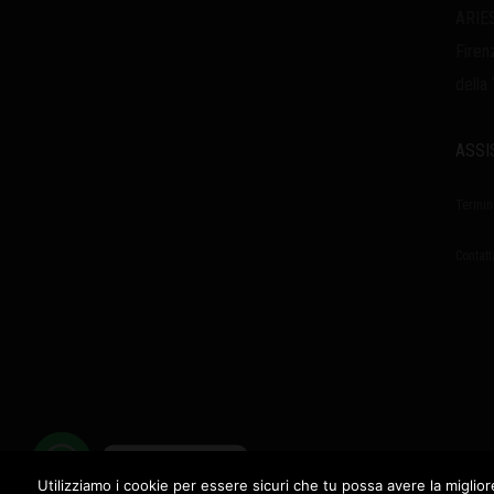
ARIES
Firen
della
ASSI
Termin
Contatt
Contatta ARIES
Utilizziamo i cookie per essere sicuri che tu possa avere la miglior