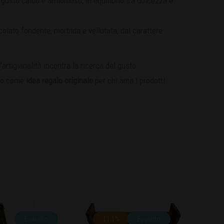
 gusto caldo e armonioso, in equilibrio tra dolcezza e
olato fondente, morbida e vellutata, dal carattere
artigianalità incontra la ricerca del gusto.
, o come
idea regalo originale
per chi ama i prodotti
Esaurito
11.1%
Esaurito