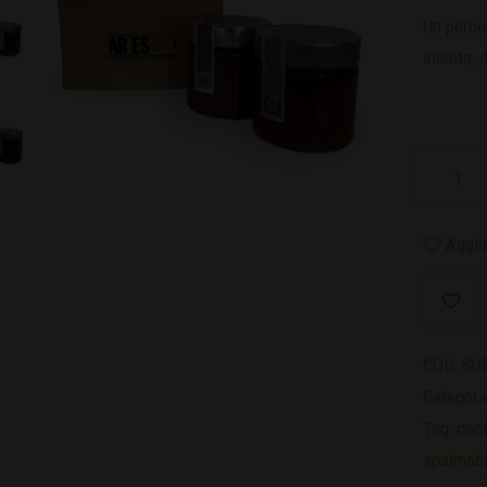
Un perco
inedita, 
Aggiun
COD:
SU
Categori
Tag:
conf
spalmabi