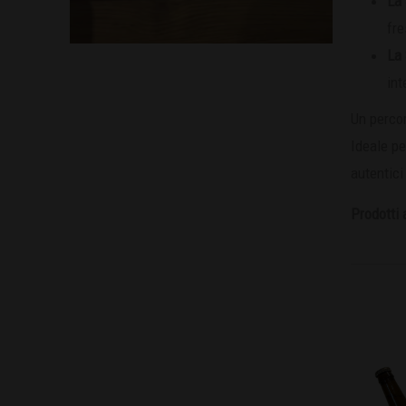
La 
fr
La 
int
Un percor
Ideale pe
autentici
Prodotti 