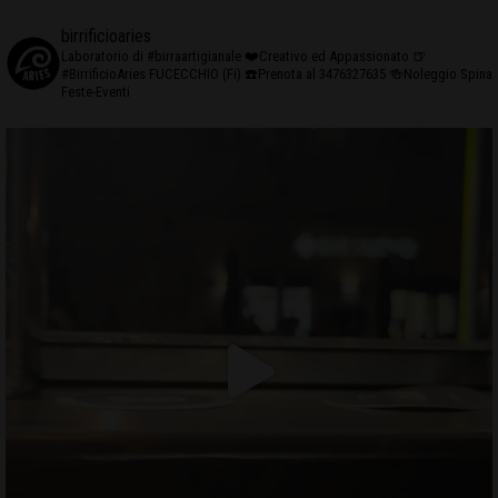
birrificioaries
Laboratorio di #birraartigianale
❤️Creativo ed Appassionato
🍺
#BirrificioAries FUCECCHIO (Fi)
☎️Prenota al 3476327635
🍻Noleggio Spina
Feste-Eventi