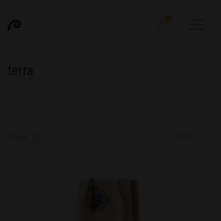
0
terra
Sort by
Show
12
15
30