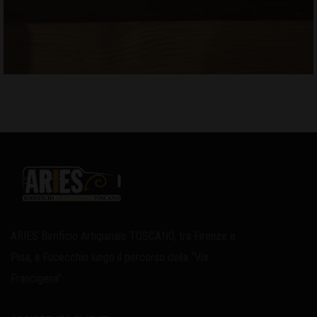
ARIES Birrificio Artigianale TOSCANO, tra Firenze e
Pisa, a Fucecchio lungo il percorso della “Via
Francigena”.