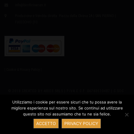
info@birrificioaries.it
Produzione e Vendita diretta: Piazza della Chiesa 2A | SAN PIERINO |
FUCECCHIO (FI)
| Cookie & Privacy Policy |
© 2018 CREATED BY ARIES SRLS | P.IVA E C.F. 06783510487 | C.SOC.:
EURO8.000,00 I.V. | REA 655979 | SEDE LEGALE: VIA GIUSTI 2
Utilizziamo i cookie per essere sicuri che tu possa avere la
migliore esperienza sul nostro sito. Se continui ad utilizzare
PRODUZIONE: PIAZZA DELLA CHIESA 2A - SAN PIERINO 50054
questo sito noi assumiamo che tu ne sia felice.
Contatta ARIES
FUCECCHIO (FI) ITALY | PH +39 347.6327635 |
ACCETTO
PRIVACY POLICY
INFO@BIRRIFICIOARIES.IT