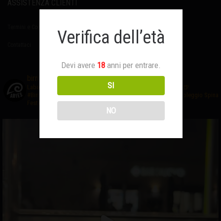
ASSISTENZA CLIENTI
Termini e Condizioni
Verifica dell’età
Contattaci
Devi avere
18
anni per entrare.
birrificioaries
SI
Laboratorio di #birraartigianale
❤️Creativo ed Appassionato
🍺
#BirrificioAries FUCECCHIO (Fi)
☎️Prenota al 3476327635
🍻Noleggio Spina
Feste-Eventi
NO