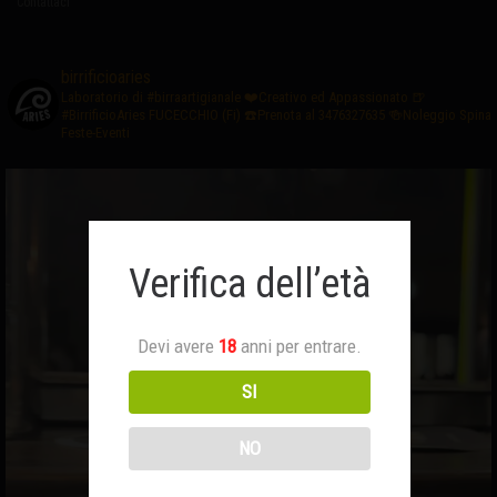
Contattaci
birrificioaries
Laboratorio di #birraartigianale
❤️Creativo ed Appassionato
🍺
#BirrificioAries FUCECCHIO (Fi)
☎️Prenota al 3476327635
🍻Noleggio Spina
Feste-Eventi
Verifica dell’età
Devi avere
18
anni per entrare.
SI
NO