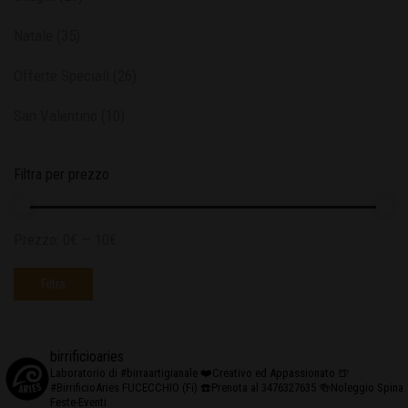
Natale
(35)
Offerte Speciali
(26)
San Valentino
(10)
Filtra per prezzo
Prezzo:
0€
—
10€
Filtra
birrificioaries
Laboratorio di #birraartigianale
❤️Creativo ed Appassionato
🍺
#BirrificioAries FUCECCHIO (Fi)
☎️Prenota al 3476327635
🍻Noleggio Spina
Feste-Eventi