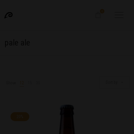
0
pale ale
Sort by
Show
12
15
30
20%