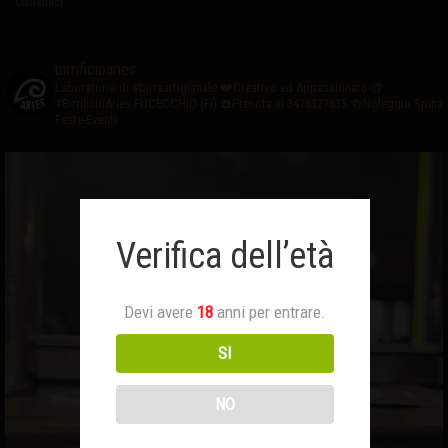
Contattaci
birrificioaries
Laboratorio di #birraartigianale
❤️Creativo ed Appassionato
🍺
#BirrificioAries FUCECCHIO (Fi)
☎️Prenota al 3476327635
🍻Noleggio Spina
Feste-Eventi
Verifica dell’età
Devi avere
18
anni per entrare.
SI
NO