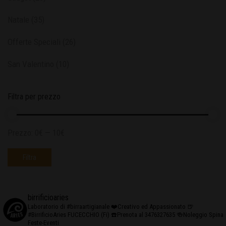
Natale
(35)
Offerte Speciali
(26)
San Valentino
(10)
Filtra per prezzo
Prezzo:
0€
—
10€
Filtra
birrificioaries
Laboratorio di #birraartigianale
❤️Creativo ed Appassionato
🍺
#BirrificioAries FUCECCHIO (Fi)
☎️Prenota al 3476327635
🍻Noleggio Spina
Feste-Eventi