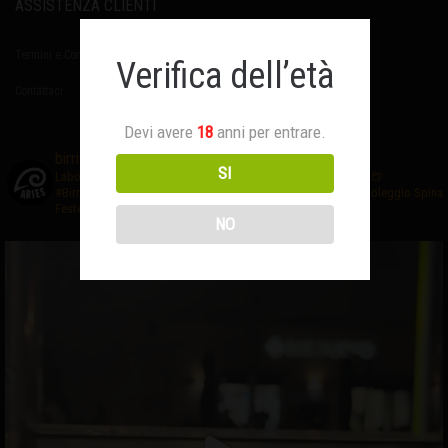
ASSISTENZA CLIENTI
Termini e Condizioni
Verifica dell’età
Contattaci
Devi avere
18
anni per entrare.
birrificioaries
SI
Laboratorio di #birraartigianale
❤️Creativo ed Appassionato
🍺
#BirrificioAries FUCECCHIO (Fi)
☎️Prenota al 3476327635
🍻Noleggio Spina
Feste-Eventi
NO