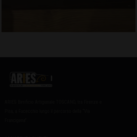
ARIES Birrificio Artigianale TOSCANO, tra Firenze e
Pisa, a Fucecchio lungo il percorso della “Via
Francigena”.