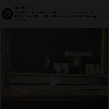
birrificioaries
Laboratorio di #birraartigianale
❤️Creativo ed Appassionato
🍺
#BirrificioAries FUCECCHIO (Fi)
☎️Prenota al 3476327635
🍻Noleggio Spina
Feste-Eventi