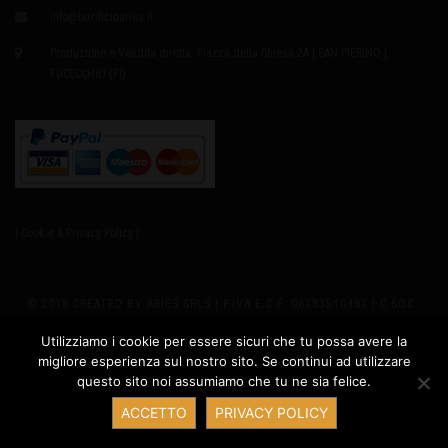
info@birrificioaries.it
Produzione e Vendita diretta: Piazza della Chiesa 2A | SAN PIERINO |
FUCECCHIO (FI)
| Cookie & Privacy Policy |
© 2018 CREATED BY ARIES SRLS | P.IVA E C.F. 06783510487 | C.SOC.:
EURO8.000,00 I.V. | REA 655979 | SEDE LEGALE: VIA GIUSTI 2
Utilizziamo i cookie per essere sicuri che tu possa avere la
migliore esperienza sul nostro sito. Se continui ad utilizzare
PRODUZIONE: PIAZZA DELLA CHIESA 2A - SAN PIERINO 50054
questo sito noi assumiamo che tu ne sia felice.
Contatta ARIES
FUCECCHIO (FI) ITALY | PH +39 347.6327635 |
ACCETTO
PRIVACY POLICY
INFO@BIRRIFICIOARIES.IT