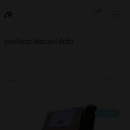
0
cantucci toscani dolci
Sort by
Show
12
15
30
Esaurito