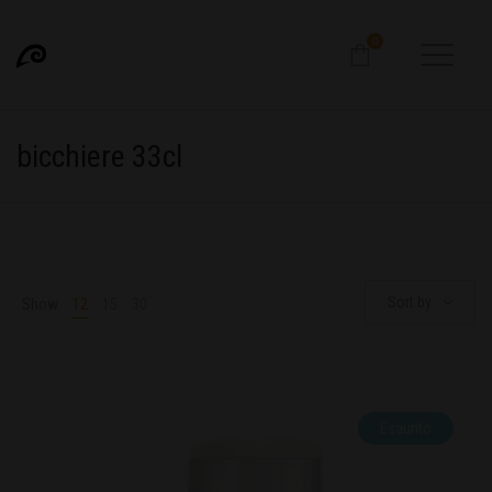
0
bicchiere 33cl
Sort by
Show
12
15
30
Esaurito