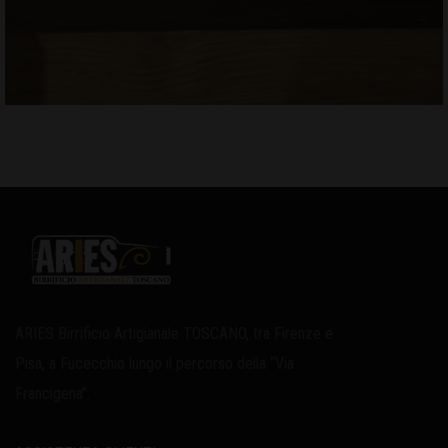
ARIES Birrificio Artigianale TOSCANO, tra Firenze e
Pisa, a Fucecchio lungo il percorso della “Via
Francigena”.