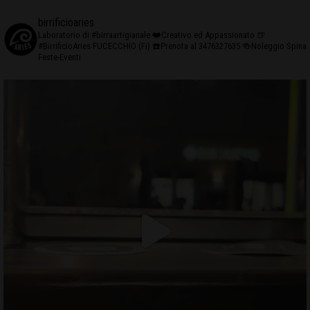
birrificioaries
Laboratorio di #birraartigianale
❤️Creativo ed Appassionato
🍺
#BirrificioAries FUCECCHIO (Fi)
☎️Prenota al 3476327635
🍻Noleggio Spina
Feste-Eventi