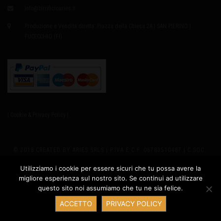
info@birrificioaries.it
Produzione e Vendita diretta: Piazza della Chiesa 2A | SAN PIERINO |
FUCECCHIO (FI)
| Cookie & Privacy Policy |
© 2018 CREATED BY ARIES SRLS | P.IVA E C.F. 06783510487 | C.SOC.:
EURO8.000,00 I.V. | REA 655979 | SEDE LEGALE: VIA GIUSTI 2
Utilizziamo i cookie per essere sicuri che tu possa avere la
migliore esperienza sul nostro sito. Se continui ad utilizzare
PRODUZIONE: PIAZZA DELLA CHIESA 2A - SAN PIERINO 50054
questo sito noi assumiamo che tu ne sia felice.
Contatta ARIES
FUCECCHIO (FI) ITALY | PH +39 347.6327635 |
ACCETTO
PRIVACY POLICY
INFO@BIRRIFICIOARIES.IT