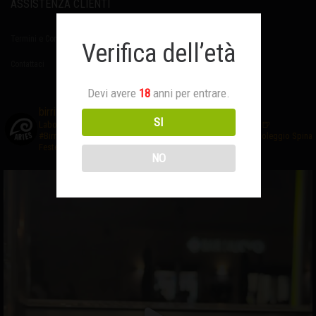
ASSISTENZA CLIENTI
Termini e Condizioni
Verifica dell’età
Contattaci
Devi avere
18
anni per entrare.
birrificioaries
SI
Laboratorio di #birraartigianale
❤️Creativo ed Appassionato
🍺
#BirrificioAries FUCECCHIO (Fi)
☎️Prenota al 3476327635
🍻Noleggio Spina
Feste-Eventi
NO